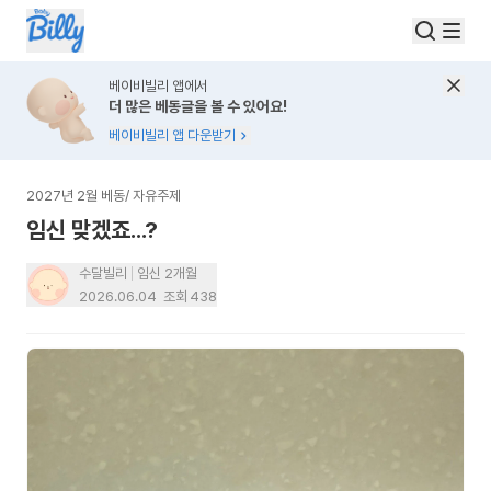
베이비빌리 앱에서
더 많은 베동글을 볼 수 있어요!
베이비빌리 앱 다운받기
2027년 2월 베동
/
자유주제
임신 맞겠죠...?
수달빌리
임신 2개월
2026.06.04
조회
438