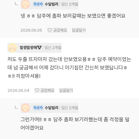
수달빌리
임신 2개월
작성자
넹 ㅎㅎ 담주에 촘파 보러갈때는 보였으면 좋겠어요
2026.06.05
공감해요
답글달기
말랑말랑해🐮
임신 2개월
저도 두줄 뜨자마자 갔는데 안보였오용ㅎㅎ 담주 예약이었는
데 넘 궁금해서 어제 갔더니 아기집만 간신히 보였답니다ㅎ
ㅎ!! 걱정마셔용!
2026.06.04
공감해요
답글달기
수달빌리
임신 2개월
작성자
그런가여!! ㅎㅎ 담주 촘파 보기러했는데 좀 걱정을 덜
어야겠어요