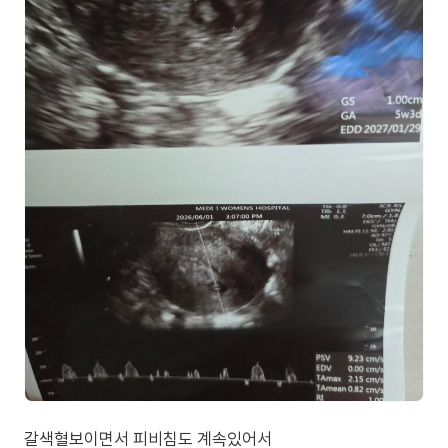
갈색혈보이면서 피비침도 계속있어서