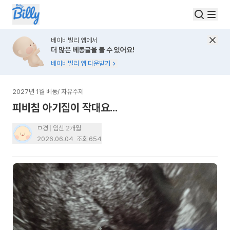
베이비빌리 앱에서
더 많은 베동글을 볼 수 있어요!
베이비빌리 앱 다운받기
2027년 1월 베동
/
자유주제
피비침 아기집이 작대요...
ㅁ경
임신 2개월
2026.06.04
조회
654