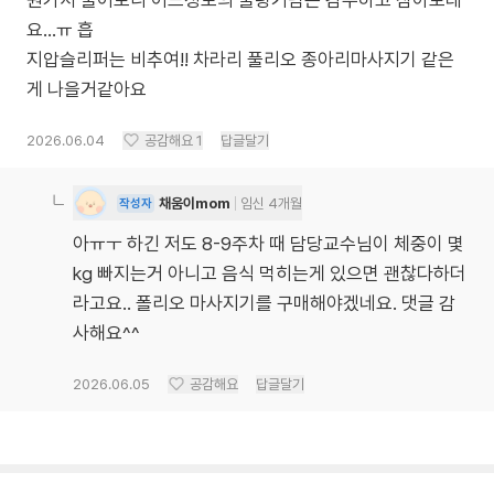
원가서 물어보니 어느정도의 울렁거림은 감수하고 참아보래
요…ㅠ 흡
지압슬리퍼는 비추여!! 차라리 풀리오 종아리마사지기 같은
게 나을거같아요
2026.06.04
공감해요
1
답글달기
채움이mom
임신 4개월
작성자
아ㅠㅜ 하긴 저도 8-9주차 때 담당교수님이 체중이 몇
kg 빠지는거 아니고 음식 먹히는게 있으면 괜찮다하더
라고요.. 폴리오 마사지기를 구매해야겠네요. 댓글 감
사해요^^
2026.06.05
공감해요
답글달기