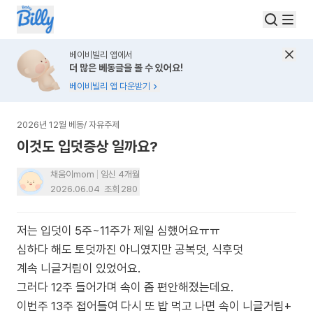
베이비빌리 앱에서
더 많은 베동글을 볼 수 있어요!
베이비빌리 앱 다운받기
2026년 12월 베동
/
자유주제
이것도 입덧증상 일까요?
채움이mom
임신 4개월
2026.06.04
조회
280
저는 입덧이 5주~11주가 제일 심했어요ㅠㅠ
심하다 해도 토덧까진 아니였지만 공복덧, 식후덧
계속 니글거림이 있었어요.
그러다 12주 들어가며 속이 좀 편안해졌는데요.
이번주 13주 접어들여 다시 또 밥 먹고 나면 속이 니글거림+