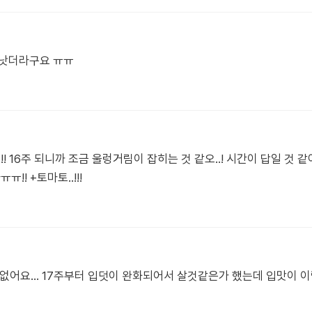
 낫더라구요 ㅠㅠ
! 16주 되니까 조금 울렁거림이 잡히는 것 같오..! 시간이 답일 것 같
!! +토마토..!!!
 없어요... 17주부터 입덧이 완화되어서 살것같은가 했는데 입맛이 