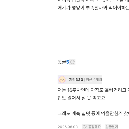
저처럼 입맛이 아예 뚝 없어진 분들 
애기가 영양이 부족할까봐 먹어야하는 
댓글
5
제리333
임신 4개월
저는 16주차인데 아직도 울렁거리고 가
입맛 없어서 잘 못 먹고요
그래도 계속 입덧 중에 먹을만한거 찾아
2026.06.08
공감해요
답글달기