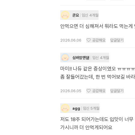
쿤요
임신 4개월
안먹으면 더 심해져서 뭐라도 먹는게
2026.06.06
공감해요
답글달기
심바맘앤댇
임신 4개월
마미!! 나듀 같은 증상이였오 ㅠㅠㅠㅠ!
좀 잘들어갔는데, 한 번 먹어보길 바라ㅠㅠ
2026.06.05
공감해요
답글달기
agg
임신 5개월
저도 18주 되어가는데도 입맛이 너무
가시니까 더 안먹게되어요