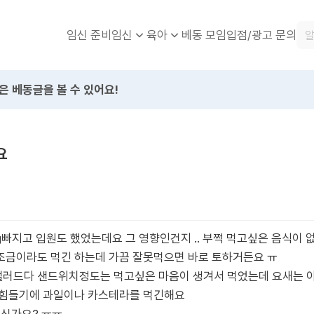
임신 준비
베동 모임
입점/광고 문의
임신
육아
은 베동글을 볼 수 있어요!
요
g빠지고 입원도 했었는데요 그 영향인건지 .. 부쩍 먹고싶은 음식이 
조금이라도 먹긴 하는데 가끔 잘못먹으면 바로 토하거든요 ㅠ
 샐러드다 샌드위치정도는 먹고싶은 마음이 생겨서 먹었는데 요새는 
 힘들기에 과일이나 카스테라를 먹긴해요