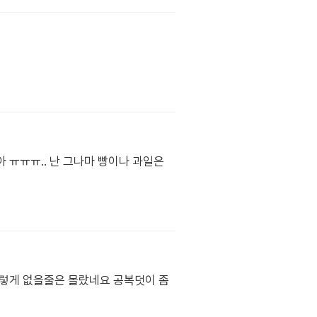
아 ㅠㅠㅠ.. 난 그나마 빵이나 과일은
이렇게 없을줄은 몰랐네요 공복덧이 좀