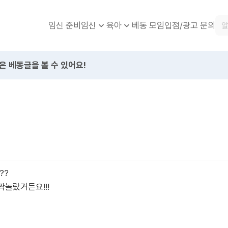
임신 준비
베동 모임
입점/광고 문의
임신
육아
은 베동글을 볼 수 있어요!
??
짝놀랐거든요!!!