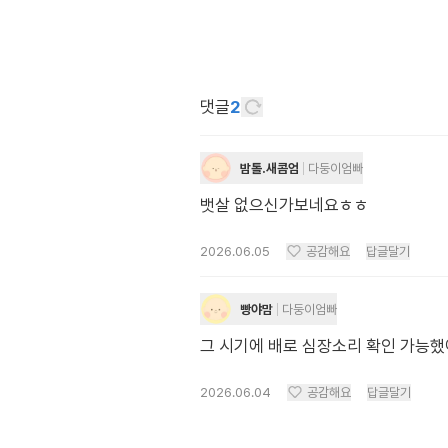
댓글
2
밤톨.새콤엄
다둥이엄빠
뱃살 없으신가보네요ㅎㅎ
2026.06.05
공감해요
답글달기
빵야맘
다둥이엄빠
그 시기에 배로 심장소리 확인 가능했
2026.06.04
공감해요
답글달기