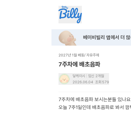
베이비빌리 앱에서
더 많
2027년 1월 베동
/
자유주제
7주차에 배초음파
닿케이시
임신 2개월
2026.06.04
조회
579
7주차에 배초음파 보시는분들 있나요
오늘 7주1일인데 배초음파로 봐서 깜