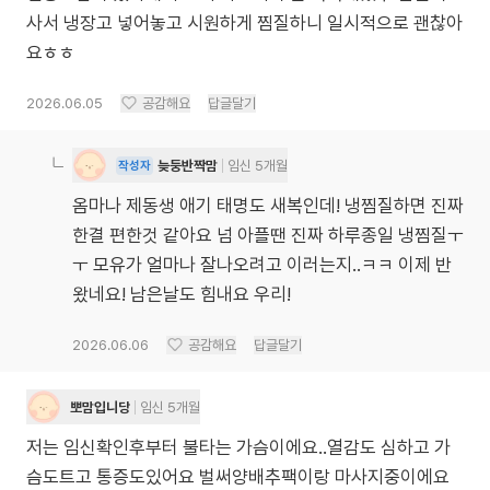
사서 냉장고 넣어놓고 시원하게 찜질하니 일시적으로 괜찮아
요ㅎㅎ
2026.06.05
공감해요
답글달기
늦둥반짝맘
임신 5개월
작성자
옴마나 제동생 애기 태명도 새복인데! 냉찜질하면 진짜
한결 편한것 같아요 넘 아플땐 진짜 하루종일 냉찜질ㅜ
ㅜ 모유가 얼마나 잘나오려고 이러는지..ㅋㅋ 이제 반
왔네요! 남은날도 힘내요 우리!
2026.06.06
공감해요
답글달기
뽀맘입니당
임신 5개월
저는 임신확인후부터 불타는 가슴이에요..열감도 심하고 가
슴도트고 통증도있어요 벌써양배추팩이랑 마사지중이에요