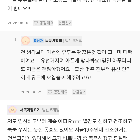
막달,수유할때 얼마나 고통스러울지 걱정되네요ㅠ 남은날 같
이 힘내요!!
2026.06.10
공감해요
답글달기
늦둥반짝맘
임신 6개월
작성자
전 생각보다 이번엔 유두는 괜찮은것 같아 그나마 다행
이여요ㅜ 유선커지며 아픈게 맞나봐요! 몇일 아푸더니
또 지금은 괜찮아졌어요~ 출산 몇주 전부터 유선 안막
히게 유두에 오일습포 해주려고요!
2026.06.25
공감해요
답글달기
새복이맘S2
임신 5개월
저도 임신하고부터 계속 아파요ㅠㅠ 열감도 심하고 건조하고
쿡쿡 쑤시는 듯한 통증도 있어요 지금19주인데 건조한거는
전용크림이 있다해서 그거 바르니까 좀 촉촉해졌구 찜질팩