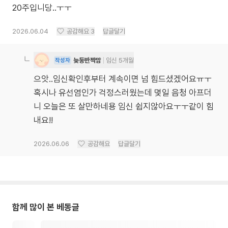
20주입니당..ㅜㅜ
2026.06.04
공감해요
3
답글달기
늦둥반짝맘
임신 5개월
작성자
으앗..임신확인후부터 계속이면 넘 힘드셨겠어요ㅠㅜ
혹시나 유선염인가 걱정스러웠는데 몇일 음청 아프더
니 오늘은 또 살만하네용 임신 쉽지않아요ㅜㅜ같이 힘
내요!!
2026.06.06
공감해요
답글달기
함께 많이 본 베동글