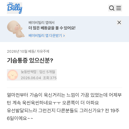
베이비빌리 앱에서
더 많은 베동글을 볼 수 있어요!
베이비빌리 앱 다운받기
2026년 10월 베동
/
자유주제
기슴통증 있으신분?
늦둥반짝맘
임신 5개월
2026.06.04
조회
375
얼마전부터 가슴이 욱신거리는 느낌이 가끔 있었는데 어제부
턴 계속 욱씬욱씬하네요ㅜㅜ 오른쪽이 더 아파요
유선발달되느라 그런건지 다른분들도 그러신가요? 전 19주
6일이에요~~