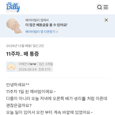
베이비빌리 앱에서
더 많은 베동글을 볼 수 있어요!
베이비빌리 앱 다운받기
2026년 12월 베동
/
임신고민
11주차.. 배 통증
이해든이❤️❤️
임신 3개월
2026.06.04
조회
375
안녕하세요^^
11주차 1일 된 예비맘이에요~
다름이 아니라 오늘 저녁에 오른쪽 배가 생리톹 처럼 아픈데
괜찮은걸까요?
오늘 일이 있어서 오전 부터 계속 바깥에 있었어요~