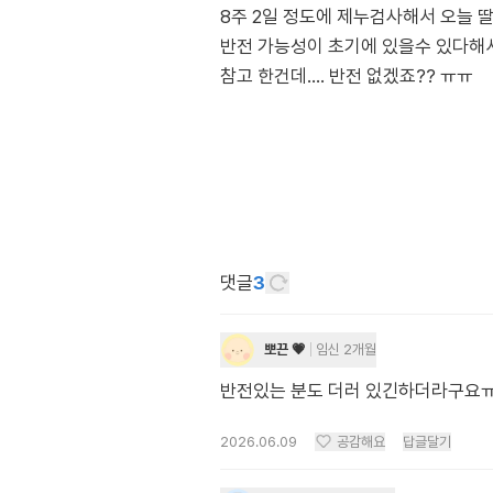
8주 2일 정도에 제누검사해서 오늘 
반전 가능성이 초기에 있을수 있다해
참고 한건데.... 반전 없겠죠?? ㅠㅠ
댓글
3
뽀끈 💗
임신 2개월
반전있는 분도 더러 있긴하더라구요
2026.06.09
공감해요
답글달기