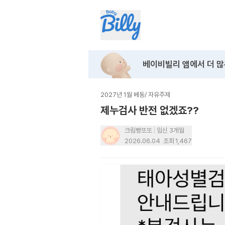
베이비빌리 앱에서
더 많
2027년 1월 베동
/
자유주제
제누검사 반전 없겠죠??
크림빵또또
임신 3개월
2026.06.04
조회
1,467