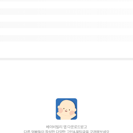
베이비빌리 앱 다운로드받고
다른 엄빠들이 작성한 다양한 고민&꿀팁글을 구경해보세요