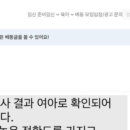
임신 준비
베동 모임
입점/광고 문의
임신
육아
은 베동글을 볼 수 있어요!