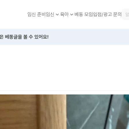
임신 준비
베동 모임
입점/광고 문의
임신
육아
은 베동글을 볼 수 있어요!