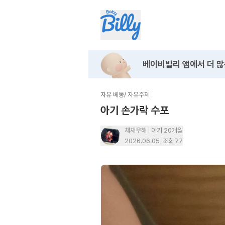
베이비빌리 앱에서
더 많
자유 베동
/
자유주제
아기 손가락 수포
채채우해
아기 20개월
2026.06.05
조회
77