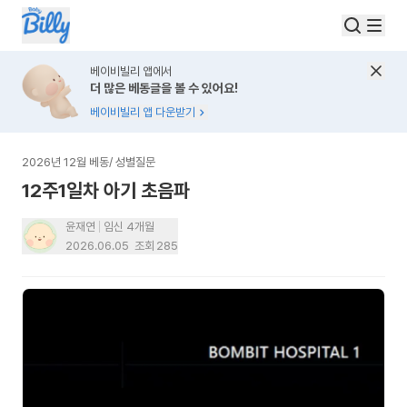
베이비빌리 앱에서
더 많은 베동글을 볼 수 있어요!
베이비빌리 앱 다운받기
2026년 12월 베동
/
성별질문
12주1일차 아기 초음파
윤재연
임신 4개월
2026.06.05
조회
285