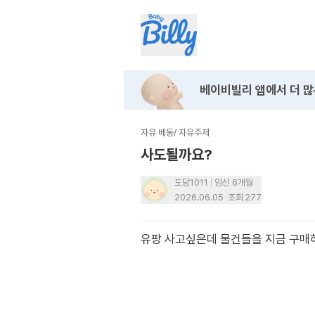
베이비빌리 앱에서
더 많
자유 베동
/
자유주제
사도될까요?
도담1011
임신 6개월
2026.06.05
조회
277
유팡 사고싶은데 물건들을 지금 구매하