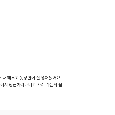
때 다 해두고 옷장안에 잘 넣어뒀어요
태에서 당근하러다니고 사러 가는게 쉽