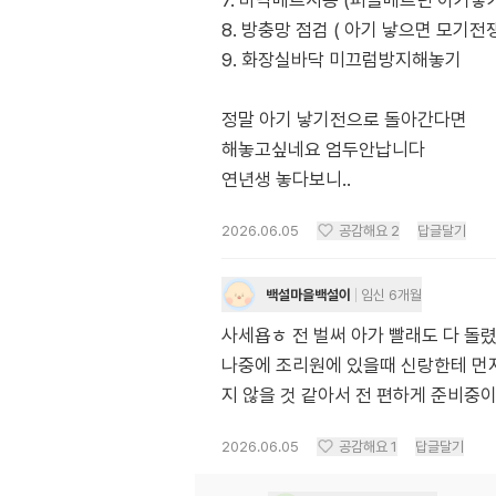
7. 바닥매트시공 (퍼즐매트던 아기낳
8. 방충망 점검 ( 아기 낳으면 모기
9. 화장실바닥 미끄럼방지해놓기
정말 아기 낳기전으로 돌아간다면
해놓고싶네요 엄두안납니다
연년생 놓다보니..
2026.06.05
공감해요
2
답글달기
백설마을백설이
임신 6개월
사세욥ㅎ 전 벌써 아가 빨래도 다 돌
나중에 조리원에 있을때 신랑한테 먼
지 않을 것 같아서 전 편하게 준비중
2026.06.05
공감해요
1
답글달기