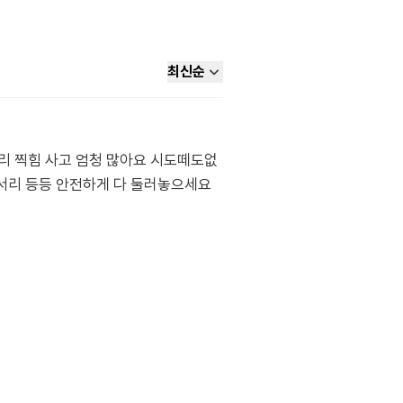
최신순
리 찍힘 사고 엄청 많아요 시도떼도없
모서리 등등 안전하게 다 둘러놓으세요