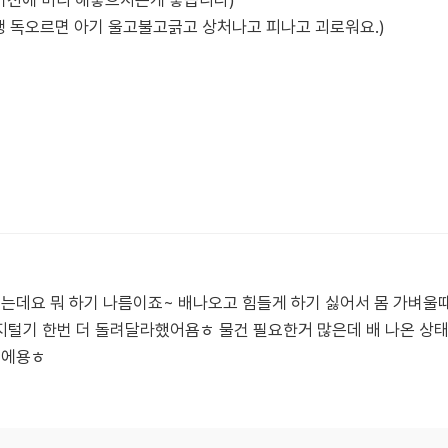
기전에 미리 해놓으시는게 좋습니다)
전쟁 독오르면 아기 울고불고긁고 상처나고 피나고 괴로워요.)
렸는데요 뭐 하기 나름이죠~ 배나오고 힘들게 하기 싫어서 몸 가벼울
지털기 한번 더 돌려달라했어욤ㅎ 물건 필요한거 많은데 배 나온 상
이에용ㅎ