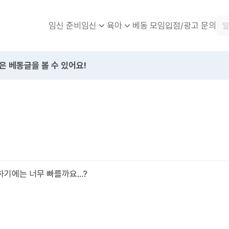
임신 준비
베동 모임
입점/광고 문의
임신
육아
은 베동글을 볼 수 있어요!
기에는 너무 빠를까요...?