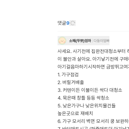
댓글
9
소혜(뚜뽀)엄마
다둥이엄빠
사세요. 사기전에 집완전대청소부터 
이 불안과 살아요. 아기낳기전에 구매
아기걸음마하기시작하면 금방뛰고여
1. 가구점검
2. 버릴거배출
3. 커텐이든 이불이든 싹다 대청소
4. 묵은때 창틀 등등 싹청소
5. 낮은가구나 낮은위치물건들
높은곳으로 재배치
6. 가구 모서리 벽면 모서리 쿵 보완