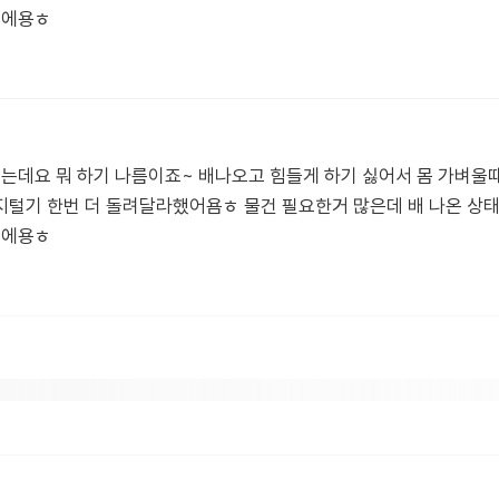
이에용ㅎ
렸는데요 뭐 하기 나름이죠~ 배나오고 힘들게 하기 싫어서 몸 가벼울
지털기 한번 더 돌려달라했어욤ㅎ 물건 필요한거 많은데 배 나온 상
이에용ㅎ