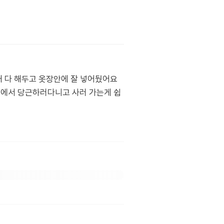
때 다 해두고 옷장안에 잘 넣어뒀어요
태에서 당근하러다니고 사러 가는게 쉽