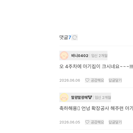
댓글
7
비니0402
임신 2개월
오 4주차에 아기집이 크시네요~~~!!
2026.06.06
공감해요
답글달기
말랑말랑해🐮
임신 2개월
축하해용🫪 언넝 확장공사 해주련 아가
2026.06.05
공감해요
답글달기