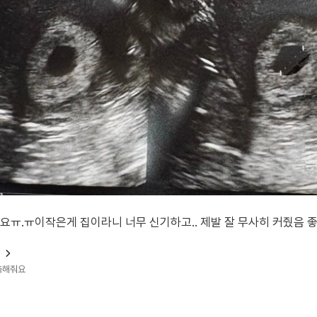
래요ㅠ.ㅠ이작은게 집이라니 너무 신기하고.. 제발 잘 무사히 커줬음 
?
예측해줘요