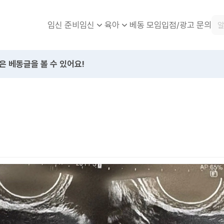
임신 준비
베동 모임
입점/광고 문의
임신
육아
은 베동글을 볼 수 있어요!