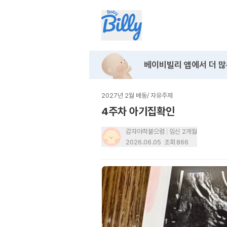
베이비빌리 앱에서
더 많
2027년 2월 베동
/
자유주제
4주차 아기집확인
감쟈야착붙으렴
임신 2개월
2026.06.05
조회
866