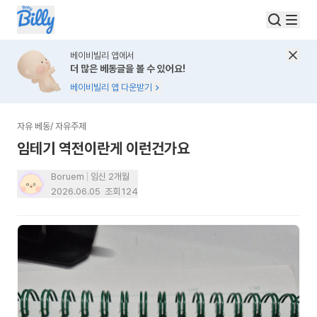
베이비빌리 앱에서
더 많은 베동글을 볼 수 있어요!
베이비빌리 앱 다운받기
자유 베동
/
자유주제
임테기 역전이란게 이런건가요
Boruem
임신 2개월
2026.06.05
조회
124