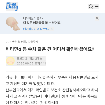
베이비빌리 앱에서
더 많은 베동글을 볼 수 있어요!
베이비빌리 앱 다운받기
2027년 1월 베동
/
자유주제
비타민d 등 수치 같은 건 어디서 확인하셨어요?
또랑맘맘
임신 2개월
2026.06.05
조회
441
커뮤니티 보니까 비타민D 수치가 부족해서 용량큰걸로 드시
고 계신단 얘기를 얼핏봤는데요.
산부인과에서 애기 확인받고 보건소 산전검사해오라고 하셔
서 하고 결과지받았는데 비타민D나 챙겨먹어야하는 항목들
에 대해서는 안나오는 것 같아서요..