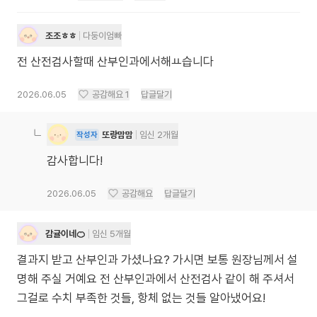
조조ㅎㅎ
다둥이엄빠
전 산전검사할때 산부인과에서해ㅛ습니다
2026.06.05
공감해요
1
답글달기
또랑맘맘
임신 2개월
작성자
감사합니다!
2026.06.05
공감해요
답글달기
감귤이네🍊
임신 5개월
결과지 받고 산부인과 가셨나요? 가시면 보통 원장님께서 설
명해 주실 거예요 전 산부인과에서 산전검사 같이 해 주셔서
그걸로 수치 부족한 것들, 항체 없는 것들 알아냈어요!