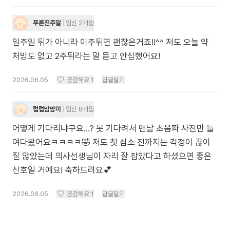
푸른진주알
임신 2개월
일주일 뒤가 아니라 이주뒤면 괜찮은거죠!!^^ 저도 오늘 약
처방도 없고 2주뒤라는 말 듣고 안심했어요!
2026.06.05
공감해요
1
답글달기
럽럽맘맘이
임신 8개월
어떻게 기다리냐구요…? 못 기다려서 맨날 초음파 사진만 들
여다봤어요ㅋㅋㅋㅋ🤣 저도 첫 심소 전까지는 걱정이 끊이
질 않았는데 의사선생님이 자리 잘 잡았다고 하셨으면 좋은
신호일 거예요! 축하드려요💕
2026.06.05
공감해요
1
답글달기