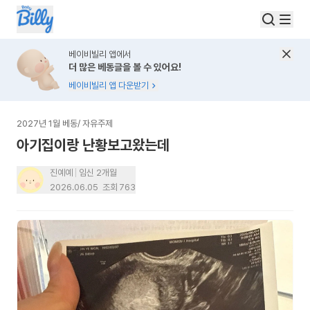
베이비빌리 앱에서
더 많은 베동글을 볼 수 있어요!
베이비빌리 앱 다운받기
2027년 1월 베동
/
자유주제
아기집이랑 난황보고왔는데
진예예
임신 2개월
2026.06.05
조회
763