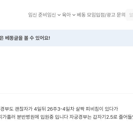
임신 준비
베동 모임
입점/광고 문의
임신
육아
은 베동글을 볼 수 있어요!
궁경부도 괜찮자가 4일뒤 26주3-4일차 살짝 피비침이 있다가
피가흘러 분반병원에 입원중 입니다 자궁경부는 갑자기2.5로 줄어