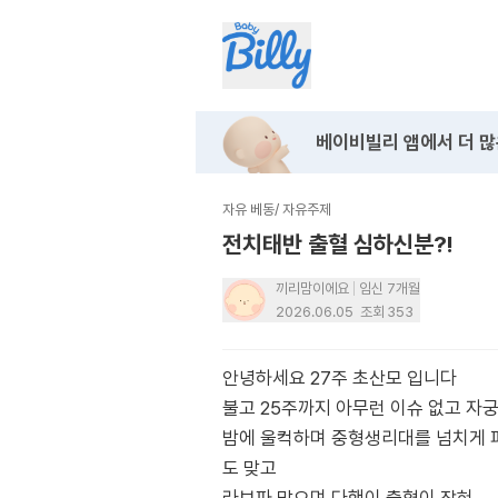
베이비빌리 앱에서
더 많
자유 베동
/
자유주제
전치태반 출혈 심하신분?!
끼리맘이에요
임신 7개월
2026.06.05
조회
353
안녕하세요 27주 초산모 입니다
불고 25주까지 아무런 이슈 없고 자
밤에 울컥하며 중형생리대를 넘치게 
도 맞고