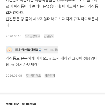
가진통이라는거는 빠른사람들은 20주이후로도오고 말그대
로 가짜진통이라 큰의미는없습니다! 아마느끼시는건 가진통
일거같아요.
진진통은 걍 굳이 세보지않더라도 느껴지게 규칙적으로옵니
다
2026.06.10
공감해요
답글달기
예나선정이딸이에요
아기 18개월
가진통도 은은하게 아파요..ㅠ 느낌 쎄하면 그것이 정답입니
당..ㅠ 어서 가보세요!
2026.06.08
공감해요
답글달기
함께 많이 본 베동글