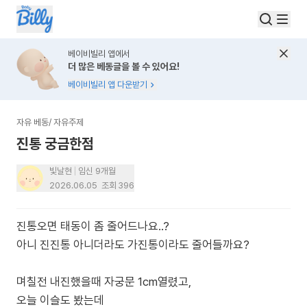
베이비빌리 앱에서
더 많은 베동글을 볼 수 있어요!
베이비빌리 앱 다운받기
자유 베동
/
자유주제
진통 궁금한점
빛날현
임신 9개월
2026.06.05
조회
396
진통오면 태동이 좀 줄어드나요..?
아니 진진통 아니더라도 가진통이라도 줄어들까요?
며칠전 내진했을때 자궁문 1cm열렸고,
오늘 이슬도 봤는데