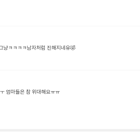
그냥ㅋㅋㅋㅋ남자처럼 진해지네유🤣
ㅜ 엄마들은 참 위대해요ㅠㅠ