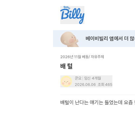
베이비빌리 앱에서
더 많
2026년 11월 베동
/
자유주제
배 털
쿤요
임신 4개월
2026.06.06
조회
465
배털이 난다는 얘기는 들었는데 요즘 