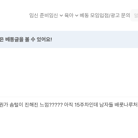
임신 준비
베동 모임
입점/광고 문의
임신
육아
은 베동글을 볼 수 있어요!
뭔가 솜털이 진해진 느낌????? 아직 15주차인데 남자들 배룻나루