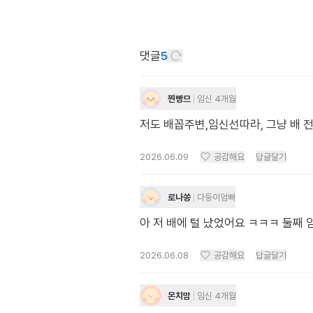
댓글
5
찐빵므
임신 4개월
저도 배꼽주변,임신선따라, 그냥 배 
2026.06.09
공감해요
답글달기
로나쏭
다둥이엄빠
아 저 배에 털 났었어요 ㅋㅋㅋ 둘째
2026.06.08
공감해요
답글달기
몬치맘
임신 4개월