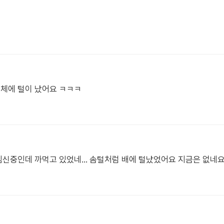
전체에 털이 났어요 ㅋㅋㅋ
 임신중인데 까먹고 있었네... 솜털처럼 배에 털났었어요 지금은 없네