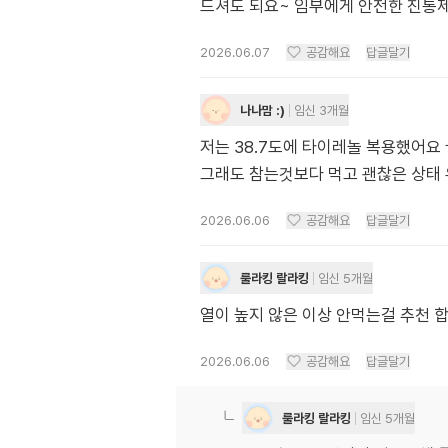
드셔도 되요~ 임부에게 안전한 진통
2026.06.07
공감해요
답글달기
나나맘 :)
임신 3개월
저는 38.7도에 타이레놀 복용했어요
그래도 참는것보다 먹고 괜찮은 상태 
2026.06.06
공감해요
답글달기
룰라킹 랄라킹
임신 5개월
열이 높지 않은 이상 안먹는걸 추천 
2026.06.06
공감해요
답글달기
룰라킹 랄라킹
임신 5개월