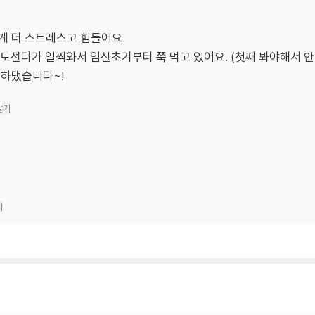
게 더 스트레스고 힘들어요
도선다가 일찍와서 임신초기부터 쭉 먹고 있어요. (첫째 봐야해서 안
방하댔습니다~!
달기
기