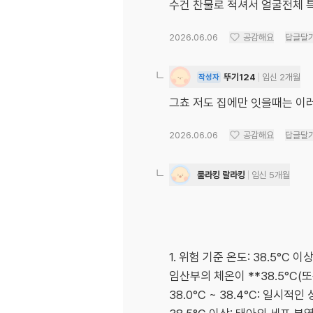
수건 찬물로 적셔서 얼굴전체 
2026.06.06
공감해요
답글달
뚜기124
임신 2개월
작성자
그쵸 저도 집에만 잇을때는 이러
2026.06.06
공감해요
답글달
룰라킹 랄라킹
임신 5개월
1. 위험 기준 온도: 38.5°C 이
​임산부의 체온이 **38.5°C
​38.0°C ~ 38.4°C: 일