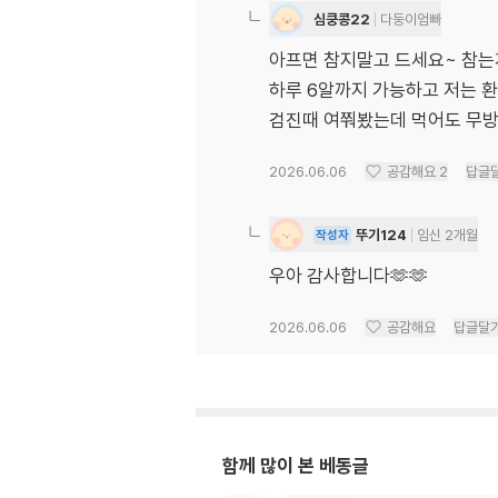
심쿵콩22
다둥이엄빠
아프면 참지말고 드세요~ 참는
하루 6알까지 가능하고 저는 환
검진때 여쭤봤는데 먹어도 무
2026.06.06
공감해요
2
답글
뚜기124
임신 2개월
작성자
우아 감사합니다🫶🫶
2026.06.06
공감해요
답글달
함께 많이 본 베동글