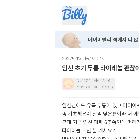
베이비빌리 앱에서
더 많
2027년 1월 베동
/
자유주제
임신 초기 두통 타이레놀 괜찮
뚜기124
임신 2개월
2026.06.06
조회
561
임신전에도 유독 두통이 있고 머리아프다
좀 기초체온이 살짝 낮은편이라 더 예
근데 지금 임신 대략 6주쯤인데 머리
타이레놀 드신 분 계세요?