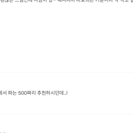
 괜찮은 느낌인데 사람이 멍~ 해지니까 바보되는 기분이라 약 먹고 
서 파는 500짜리 추천하시던데..!