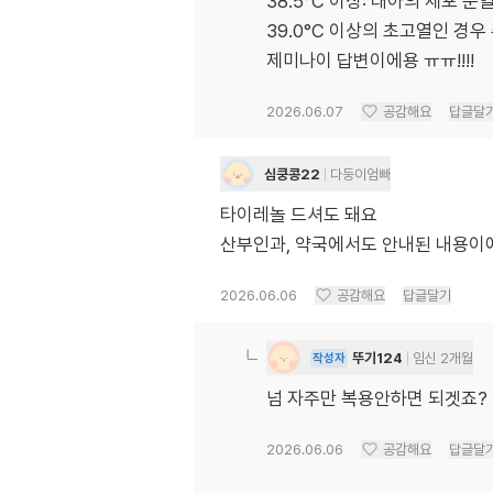
​38.5°C 이상: 태아의 세포
39.0°C 이상의 초고열인 경우
제미나이 답변이에용 ㅠㅠ!!!!
2026.06.07
공감해요
답글달
심쿵콩22
다둥이엄빠
타이레놀 드셔도 돼요
산부인과, 약국에서도 안내된 내용이
2026.06.06
공감해요
답글달기
뚜기124
임신 2개월
작성자
넘 자주만 복용안하면 되겟죠? 
2026.06.06
공감해요
답글달