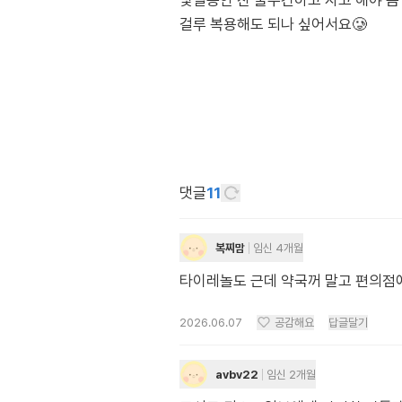
몇일동안 찬 물수건하고 자고 해야 좀
걸루 복용해도 되나 싶어서요🥲
댓글
11
복찌맘
임신 4개월
타이레놀도 근데 약국꺼 말고 편의점에
2026.06.07
공감해요
답글달기
avbv22
임신 2개월