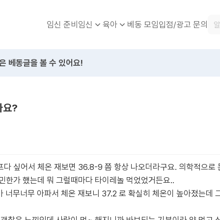
임신 준비
베동 모임
입점/광고 문의
임신
육아
은 베동글을 볼 수 있어요!
아요?
 싶어서 체온 재보면 36.8-9 쯤 항상 나오더라구요. 의학적으로 
민한가 했는데 뭐 그럴때마다 타이레놀 먹었었거든요..
가 너무너무 아파서 체온 재보니 37.2 로 확실히 체온이 높아졌는데