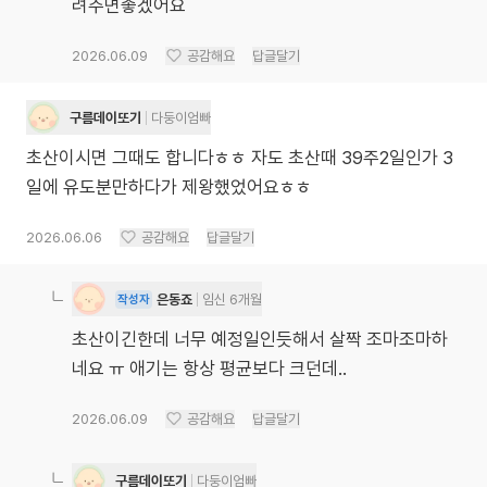
려주면좋겠어요
2026.06.09
공감해요
답글달기
구름데이또기
다둥이엄빠
초산이시면 그때도 합니다ㅎㅎ 자도 초산때 39주2일인가 3
일에 유도분만하다가 제왕했었어요ㅎㅎ
2026.06.06
공감해요
답글달기
은동죠
임신 6개월
작성자
초산이긴한데 너무 예정일인듯해서 살짝 조마조마하
네요 ㅠ 애기는 항상 평균보다 크던데..
2026.06.09
공감해요
답글달기
구름데이또기
다둥이엄빠