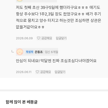
저도 첫째 초산 39구5일에 했더라구요ㅎㅎㅎ 애기도
항상 주수보다 1주2,3일 장도 컸었구요ㅎㅎ 배가 주기
적으로 뭉치고 양수 터지고 하는것만 조심하면 상관은
없을거같아요ㅎㅎ
2026.06.09
공감해요
답글달기
은동죠
임신 6개월
작성자
안심이 되네요! 막달엔 진짜 조심조심다녀야겠어요
2026.06.11
공감해요
답글달기
함께 많이 본 베동글