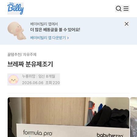
베이비빌리 앱에서
더 많은 베동글을 볼 수 있어요!
베이비빌리 앱 다운받기
꿀템추천
/
자유주제
브레짜 분유제조기
누룽쥐맘
임신 8개월
2026.06.06
조회
220