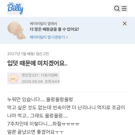
베이비빌리 앱에서
더 많은 베동글을 볼 수 있어요!
베이비빌리 앱 다운받기
2027년 1월 베동
/
임신고민
입덧 때문에 미치겠어요..
뽀또맘321
다둥이엄빠
2026.06.06
조회
944
누워만 있습니다.... 울렁울렁울렁
먹고 싶은 것도 없는데 빈속이면 더 난리나니 억지로 조금이
나마 먹고.. 그래도 울렁울렁....
7주차인데 이렇다니....좌절ㅠㅠㅠㅠ
얼른 끝났으면 좋겠어요ㅜㅜ