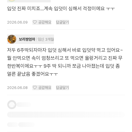
입덧 진짜 미치죠...계속 입덧이 심해서 걱정이에요 ㅜㅜ
2026.06.09
공감해요
답글달기
보리짱엄마
임신 3개월
저두 6주딱되자마자 입덧 심해서 바로 입덧약 먹고 있어요~
뭘 안먹으면 속이 엄청쓰리고 또 먹으면 울렁거리고 진짜 무
한반복이에요ㅜㅜ 9주 딱 되니까 쪼금 나아졌는데 입덧 좀
얼른 끝났음 좋겠어요ㅜㅜ
2026.06.08
공감해요
답글달기