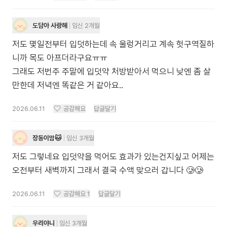
도담아 사랑해
임신 2개월
저도 몇일전부터 입덧하는데 속 울렁거리고 계속 헛구역질하
니까 목도 아프더라구요ㅠㅠ
그래도 저번주 주말에 입덧약 처방받아서 먹으니 낮엔 좀 살
만한데 저녁엔 똑같은 거 같아요..
2026.06.11
공감해요
답글달기
장동이맘🐱
임신 3개월
저도 그렇네요 입덧약을 먹어도 효과가 있는건지싶고 어제는
오전부터 새벽까지 그래서 결국 수액 맞으러 갑니다 🥲🥲
2026.06.11
공감해요
1
답글달기
우리야니
임신 3개월