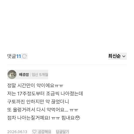
댓글
11
최신순
배츄맘
임신 5개월
정말 시간만이 약이에요ㅠㅠ
저는 17주정도부터 조금씩 나아졌는데
구토까진 안하지만 약 끊었더니
또 울렁거려서 다시 약먹어요... ㅠㅠ
점차 나아는질거예요! ㅠㅠ 힘내요🥹
2026.06.13
공감해요
답글달기