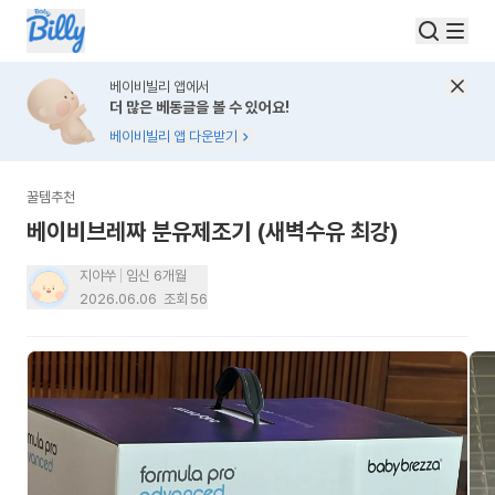
베이비빌리 앱에서
더 많은 베동글을 볼 수 있어요!
베이비빌리 앱 다운받기
꿀템추천
베이비브레짜 분유제조기 (새벽수유 최강)
지야쑤
임신 6개월
2026.06.06
조회
56