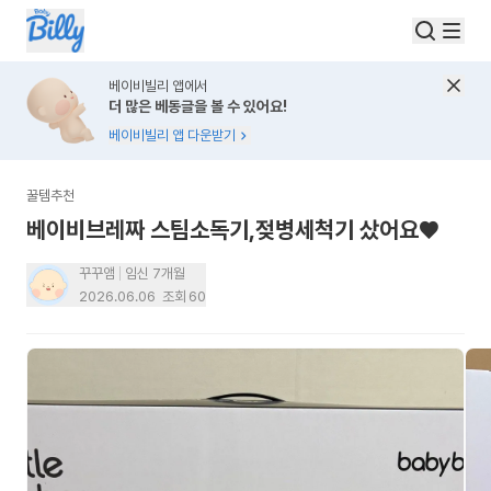
베이비빌리 앱에서
더 많은 베동글을 볼 수 있어요!
베이비빌리 앱 다운받기
꿀템추천
베이비브레짜 스팀소독기,젖병세척기 샀어요♥︎
꾸꾸앰
임신 7개월
2026.06.06
조회
60