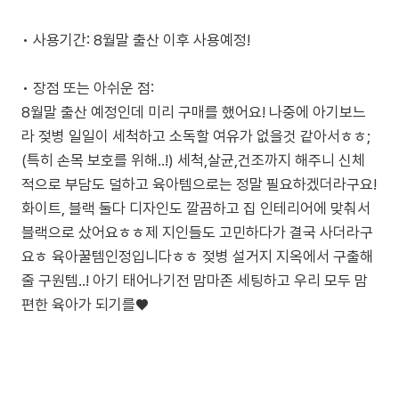
• 사용기간: 8월말 출산 이후 사용예정!
• 장점 또는 아쉬운 점:
8월말 출산 예정인데 미리 구매를 했어요! 나중에 아기보느
라 젖병 일일이 세척하고 소독할 여유가 없을것 같아서ㅎㅎ;
(특히 손목 보호를 위해..!) 세척,살균,건조까지 해주니 신체
적으로 부담도 덜하고 육아템으로는 정말 필요하겠더라구요!
화이트, 블랙 둘다 디자인도 깔끔하고 집 인테리어에 맞춰서
블랙으로 샀어요ㅎㅎ제 지인들도 고민하다가 결국 사더라구
요ㅎ 육아꿀템인정입니다ㅎㅎ 젖병 설거지 지옥에서 구출해
줄 구원템..! 아기 태어나기전 맘마존 세팅하고 우리 모두 맘