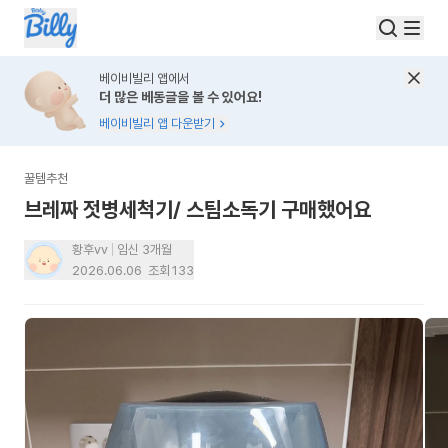
베이비빌리 앱에서
더 많은 베동글을 볼 수 있어요!
베이비빌리 앱 다운받기
꿀템추천
브레짜 젓병세척기/ 스팀소독기 구매했어요
황후vv
임신 3개월
2026.06.06
조회
133