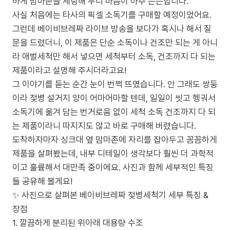
하게 맘마존을 세팅해 두니 마음이 아주 든든합니다.
사실 처음에는 타사의 픽셀 소독기를 구매할 예정이었어요.
그런데 베이비브레짜 라이브 방송을 보다가 혹시나 해서 질
문을 드렸더니, 이 제품은 단순 소독이나 건조만 되는 게 아니
라 애벌세척만 해서 넣으면 세척부터 소독, 건조까지 다 되는
제품이라고 설명해 주시더라고요!
그 이야기를 듣는 순간 눈이 번쩍 뜨였습니다. 안 그래도 쌍둥
이라 젖병 설거지 양이 어마어마할 텐데, 일일이 씻고 헹궈서
소독기에 옮겨 담는 번거로움 없이 세척 소독 건조까지 다 되
는 제품이라니 따지지도 않고 바로 구매해 버렸습니다.
도착하자마자 싱크대 옆 맘마존에 자리를 잡아두고 꼼꼼하게
제품을 살펴봤는데, 내부 디테일이 생각보다 훨씬 더 과학적
이고 훌륭해서 대만족 중이에요. 사진과 함께 세부적인 특징
들 공유해 볼게요!
✨ 사진으로 살펴본 베이비브레짜 젖병세척기 세부 특징 &
장점
1. 깔끔하게 분리된 위아래 대용량 수조