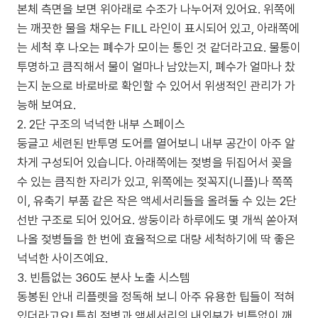
본체 측면을 보면 위아래로 수조가 나누어져 있어요. 위쪽에
는 깨끗한 물을 채우는 FILL 라인이 표시되어 있고, 아래쪽에
는 세척 후 나오는 폐수가 모이는 통인 것 같더라고요. 물통이
투명하고 큼직해서 물이 얼마나 남았는지, 폐수가 얼마나 찼
는지 눈으로 바로바로 확인할 수 있어서 위생적인 관리가 가
능해 보여요.
2. 2단 구조의 넉넉한 내부 스페이스
둥글고 세련된 반투명 도어를 열어보니 내부 공간이 아주 알
차게 구성되어 있습니다. 아래쪽에는 젖병을 뒤집어서 꽂을
수 있는 큼직한 자리가 있고, 위쪽에는 젖꼭지(니플)나 쪽쪽
이, 유축기 부품 같은 작은 액세서리들을 올려둘 수 있는 2단
선반 구조로 되어 있어요. 쌍둥이라 하루에도 몇 개씩 쏟아져
나올 젖병들을 한 번에 효율적으로 대량 세척하기에 딱 좋은
넉넉한 사이즈예요.
3. 빈틈없는 360도 분사 노출 시스템
동봉된 안내 리플렛을 정독해 보니 아주 유용한 팁들이 적혀
있더라고요! 특히 젖병과 액세서리의 내외부가 빈틈없이 깨