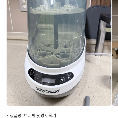
• 상품명: 브레짜 젓병세척기