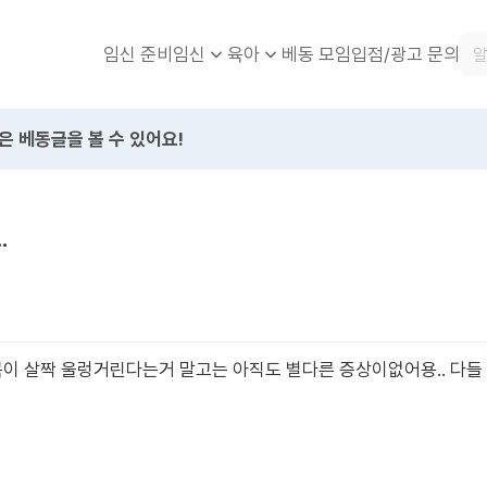
임신 준비
베동 모임
입점/광고 문의
임신
육아
은 베동글을 볼 수 있어요!
.
복이 살짝 울렁거린다는거 말고는 아직도 별다른 증상이없어용.. 다들 