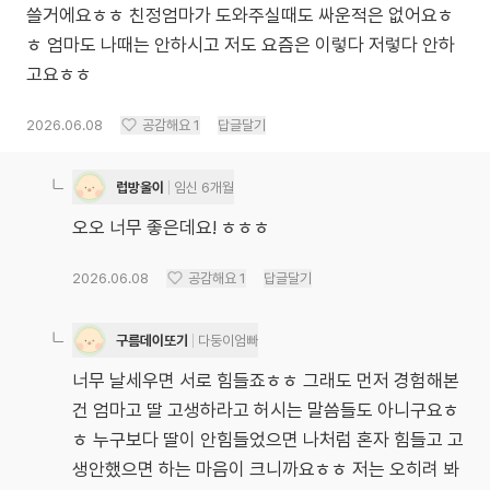
쓸거에요ㅎㅎ 친정엄마가 도와주실때도 싸운적은 없어요ㅎ
ㅎ 엄마도 나때는 안하시고 저도 요즘은 이렇다 저렇다 안하
고요ㅎㅎ
2026.06.08
공감해요
1
답글달기
럽방울이
임신 6개월
오오 너무 좋은데요! ㅎㅎㅎ
2026.06.08
공감해요
1
답글달기
구름데이또기
다둥이엄빠
너무 날세우면 서로 힘들죠ㅎㅎ 그래도 먼저 경험해본
건 엄마고 딸 고생하라고 허시는 말씀들도 아니구요ㅎ
ㅎ 누구보다 딸이 안힘들었으면 나처럼 혼자 힘들고 고
생안했으면 하는 마음이 크니까요ㅎㅎ 저는 오히려 봐