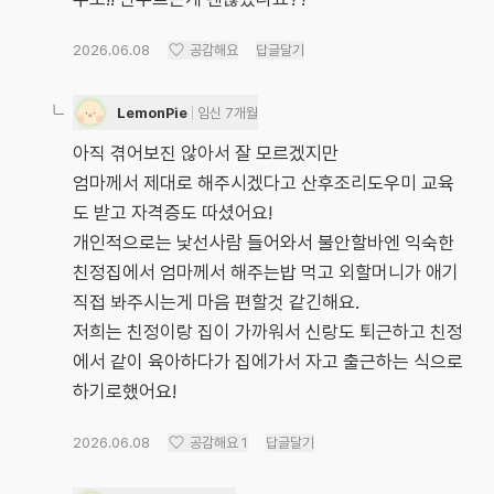
2026.06.08
공감해요
답글달기
LemonPie
임신 7개월
아직 겪어보진 않아서 잘 모르겠지만
엄마께서 제대로 해주시겠다고 산후조리도우미 교육
도 받고 자격증도 따셨어요!
개인적으로는 낯선사람 들어와서 불안할바엔 익숙한
친정집에서 엄마께서 해주는밥 먹고 외할머니가 애기
직접 봐주시는게 마음 편할것 같긴해요.
저희는 친정이랑 집이 가까워서 신랑도 퇴근하고 친정
에서 같이 육아하다가 집에가서 자고 출근하는 식으로
하기로했어요!
2026.06.08
공감해요
1
답글달기