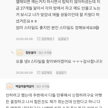
깰때되면 깨는거지 하시면서 탐탁지 않아하셨는데 지
금 27개월 알아서 각자 방에서 자고 깨도 안울고 노는
거 보시고 너가 맞았네 애들 쌍둥이인데 잘 키웠다 하
셨거든요ㅎㅎ
엄마 스타일도 좋지만 본인 스타일도 정해보세요!!😄
2026.06.08
공감해요
1
답글달기
럽방울이
임신 6개월
오홍 넹!! 스타일을 찾아봐야겠어요 ㅜㅜㅜ감사합니다!
2026.06.09
공감해요
답글달기
백설마을백설이
임신 6개월
안하려고 했는데 주변에서 다들 만류해서 신청하려구요 어쨋
든 결정하고 나서 힘든것도 제가 겪는건데 안한다고 하니 다