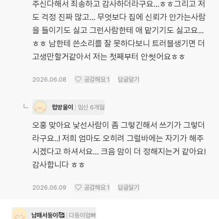
주신다해서 죄송하고 감사하더라구요...ㅎㅎ그리고 저
도 걱정 진짜 많고... 무엇보다 집에 신뢰가 안가는사람
을 들이기도 싫고 그런사람한테 애 맡기기도 싫고요...
ㅎㅎ 남한테 쓴소리를 잘 못하다보니 트러블생기면 더
고생만할거같아서 저는 첫째부터 안썻어요ㅎㅎ
2026.06.08
공감해요
1
답글달기
럽방울이
임신 6개월
오홍 맞아요 낯선사람이 좀 그렇긴해서 쓰기가 그렇더
라구요..! 저희 엄마도 오히려 그럴바에는 자기가 해주
시겠다고 하셔서요... 크음 맘이 더 정해지는거 같아요!
감사합니다 ㅎㅎ
2026.06.09
공감해요
1
답글달기
남매서둥이🥰
다둥이엄빠