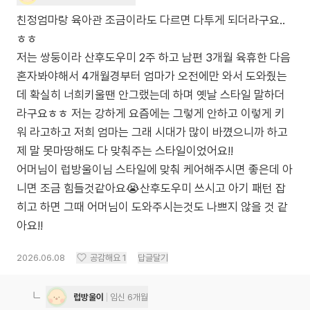
친정엄마랑 육아관 조금이라도 다르면 다투게 되더라구요..
ㅎㅎ
저는 쌍둥이라 산후도우미 2주 하고 남편 3개월 육휴한 다음
혼자봐야해서 4개월경부터 엄마가 오전에만 와서 도와줬는
데 확실히 너희키울땐 안그랬는데 하며 옛날 스타일 말하더
라구요ㅎㅎ 저는 강하게 요즘에는 그렇게 안하고 이렇게 키
워 라고하고 저희 엄마는 그래 시대가 많이 바꼈으니까 하고
제 말 못마땅해도 다 맞춰주는 스타일이었어요!!
어머님이 럽방울이님 스타일에 맞춰 케어해주시면 좋은데 아
니면 조금 힘들것같아요😭산후도우미 쓰시고 아기 패턴 잡
히고 하면 그때 어머님이 도와주시는것도 나쁘지 않을 것 같
아요!!
2026.06.08
공감해요
1
답글달기
럽방울이
임신 6개월