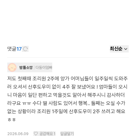
댓글
17
최신순
밤톨소망
다둥이엄빠
저도 첫째때 조리원 2주에 양가 어머님들이 일주일씩 도와주
러 오셔서 산후도우미 없이 4주 잘 보냈어요 ! 엄마들이 오시
니 마음이 일단 편하고 먹을것도 알아서 해주시니 감사하더
라구요 ㅠㅠ 수다 떨 사람도 있어서 행복.. 둘째는 오실 수가
없는 상황이라 조리원 1주일에 산후도우미 2주 쓰려고 해요
ㅎㅎ
2026.06.09
공감해요
1
답글달기