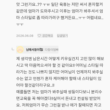
앗 그런가요..?? ㅜㅠ 일단 육휴는 저만 써서 혼자할거
같은데 엄마가 도와주시고 이후는 엄마가 봐주셔서 엄
마 스타일로 좀 따라가려구 했거든요...ㅜㅜ 어렵네요..
ㅜㅜ
2026.06.08
공감해요
답글달기
남매서둥이🥰
다둥이엄빠
제 생각엔 남은시간 어떻게 키우실건지 고민 많이 해보
시고 딱 마음먹으셔야 할 것 같아요!! 어머님 스타일 따
라가는 것도 나쁘지 않지만 어머님이 언제까지 봐주실
수는 없고 언젠가 혼자 케어해야 할때 내 스타일이 있
어야 할것같더라구요..!!
예를들면 저는 엄마가 봐주실때 쌍둥이다보니 분리수
면교육을 꼭 해야겠다!!싶어서 돈내고 컨설팅 받았어
요. 저희엄마가 무슨 그런걸 받냐 애가 잘때되면 자고