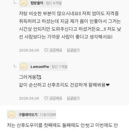
럽방울이
임신 6개월
저랑 비슷한 부분이 많으시네요!! 저희 엄마도 자격증
취득하려고 하셨는데 지금 제가 몸이 안좋아서 그거는
시간상 안되지만 도와주신다고 하셨거든요...!! 저도 낯
선 사람보다는 가까운 사람이 좋다고 생각해서요!
2026.06.09
공감해요
답글달기
LemonPie
임신 7개월
그러게용🥰
같이 순산하고 산후조리도 건강하게 잘해봐용❤
2026.06.09
공감해요
답글달기
구름데이또기
다둥이엄빠
저는 산후도우미를 첫째때도 둘째때도 안썻고 이번에도 안