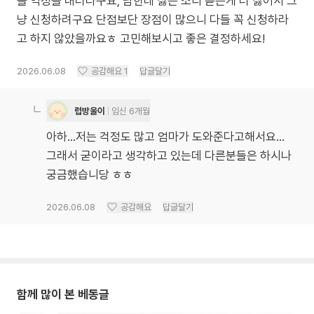
들 역정을 내더라구요; 남한테 싫은 소리 듣는게 더 싫어서 그
냥 신청하려구요 단점보단 장점이 많으니 다들 꼭 신청하라
고 하지 않았을까요ㅎ 고민해보시고 좋은 결정하세요!
2026.06.08
공감해요
1
답글달기
럽방울이
임신 6개월
아하...저는 걱정도 많고 엄마가 도와준다고해서요...
그래서 굳이라고 생각하고 있는데 다른분들은 하시나
궁금했습니당 ㅎㅎ
2026.06.08
공감해요
답글달기
함께 많이 본 베동글