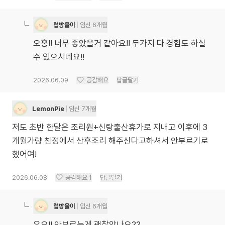
럽방울이
임신 6개월
오홍!! 너무 좋았을거 같아요!! 두가지 다 경험도 하실
수 있으시네요!!
2026.06.09
공감해요
답글달기
LemonPie
임신 7개월
저도 초반 한달은 조리원+신랑출산휴가로 지내고 이후에 3
개월가량 친정에서 산후조리 해주신다고하셔서 안부르기로
했어여!
2026.06.08
공감해요
1
답글달기
럽방울이
임신 6개월
우오!! 안부르는게 괜찮았나요??