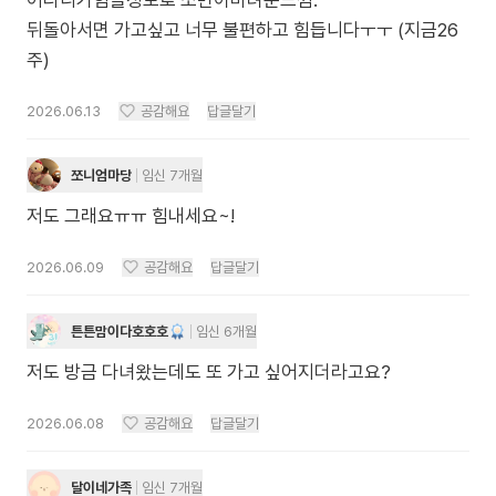
어다니기힘들정도로 소변이마려운느낌.
뒤돌아서면 가고싶고 너무 불편하고 힘듭니다ㅜㅜ (지금26
주)
2026.06.13
공감해요
답글달기
쪼니엄마당
임신 7개월
저도 그래요ㅠㅠ 힘내세요~!
2026.06.09
공감해요
답글달기
튼튼맘이다호호호
임신 6개월
저도 방금 다녀왔는데도 또 가고 싶어지더라고요?
2026.06.08
공감해요
답글달기
달이네가족
임신 7개월