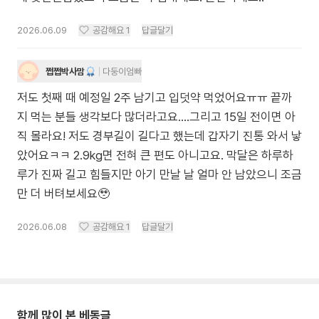
2026.06.09
공감해요
1
답글달기
쩝쩝박사맘
다둥이엄빠
저도 첫째 때 예정일 2주 남기고 입덧약 먹었어요ㅠㅠ 끝까
지 먹는 분들 생각보다 많더라고요….그리고 15일 전이면 아
직 몰라요! 저도 경부길이 길다고 했는데 갑자기 진통 와서 낳
았어요ㅋㅋ 2.9kg면 전혀 큰 편도 아니고요. 막달은 하루하
루가 진짜 길고 힘들지만 아기 만날 날 얼마 안 남았으니 조금
만 더 버텨보세요🥹
2026.06.08
공감해요
1
답글달기
함께 많이 본 베동글