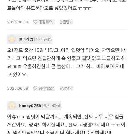
저도 첫째때 막달까지 입덧약먹고 마지막 2주는 다시 토덕으
로돌아와 유도분만으로 낳았었어요 ㅠㅠㅠ
2026.06.09
공감해요
1
답글달기
클라라 맘
임신 9개월
오! 저도 출산 15일 남았고, 아직 입덧약 먹어요. 안먹으면 난
리나고, 먹으면 견딜만하게 속 안좋고 입맛 없고 느글하고 해
요 ㅎㅎ 우울하긴한데 곧 출산이니 그거 하나 바라보며 지내
고 있어요.
2026.06.09
공감해요
1
답글달기
honey0759
임신 4개월
아휴ㅠㅠ 입덧이 막달까지... 계속되면..진짜 너무 너무 힘들
꺼같아요.. 생각도하기싫네요.. 진짜 고생많으시네요 ㅜㅜ 이
제 몇일안남았으니 조금만 더 힘내세요! 순산하세요!!