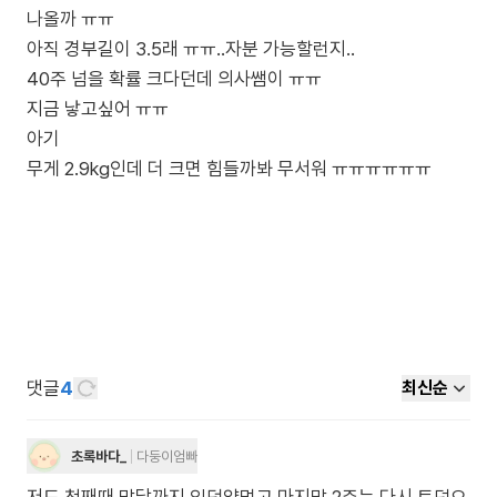
나올까 ㅠㅠ
아직 경부길이 3.5래 ㅠㅠ..자분 가능할런지..
40주 넘을 확률 크다던데 의사쌤이 ㅠㅠ
지금 낳고싶어 ㅠㅠ
아기
무게 2.9kg인데 더 크면 힘들까봐 무서워 ㅠㅠㅠㅠㅠㅠ
댓글
4
최신순
초록바다_
다둥이엄빠