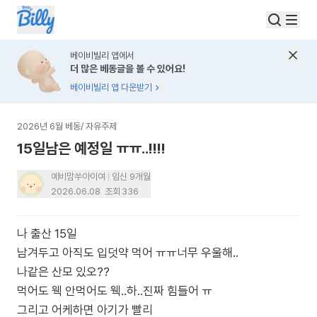
베이비빌리 앱에서
더 많은 베동글을 볼 수 있어요!
베이비빌리 앱 다운받기
2026년 6월 베동
/
자유주제
15일남은 예정일 ㅠㅠ..!!!!
예비맘쑤아이여
임신 9개월
2026.06.08
조회
336
나 출산 15일
남겨두고 아직도 입덧약 먹어 ㅠㅠ너무 우울해..
나같은 산모 있오??
먹어도 웩 안먹어도 웩..하..진짜 힘들어 ㅠ
그리고 어케하면 아기가 빨리