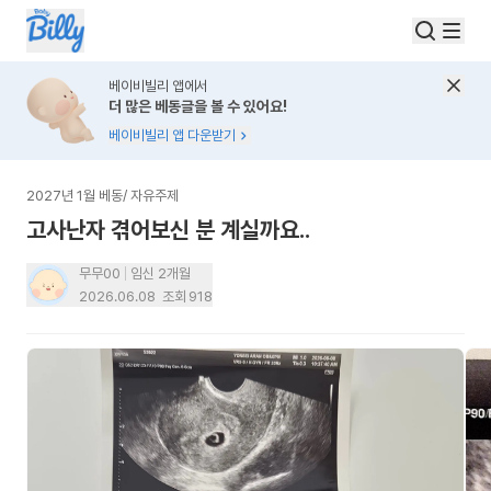
베이비빌리 앱에서
더 많은 베동글을 볼 수 있어요!
베이비빌리 앱 다운받기
2027년 1월 베동
/
자유주제
고사난자 겪어보신 분 계실까요..
무무00
임신 2개월
2026.06.08
조회
918