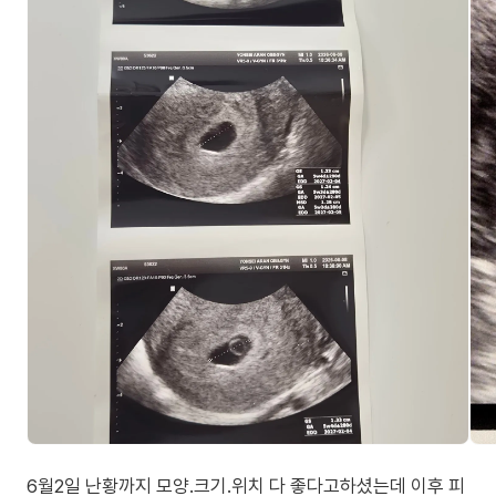
6월2일 난황까지 모양.크기.위치 다 좋다고하셨는데 이후 피