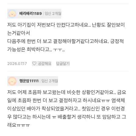
배리배리1189
임신 2개월
저도 아기집이 저번보다 안컸다고하네요.. 난황도 잘안보이
는거같아서
다음주에 한번 더 보고 결정해야할거같다고하네요. 긍정적
가능성은 희박하다고.. ㅜㅜ..
2026.07.17
공감해요
답글달기
행운맘11111
임신 2개월
저도 어제 초음파 보고왔는데 비슷한 상황인거같아요.. 금요
일에 초음파 한번 더 보고 결정하자고 하시네요ㅠㅠ 염색체
이상있던 배아가 착상되었을거라고.. 첫임신인 경우 이런경
우 많다고는 하시는데 ㅠ 배출할거 생각하니 또 암담하고 그
래요ㅠㅠㅠ