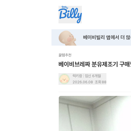
베이비빌리 앱에서
더 많
꿀템추천
베이비브레짜 분유제조기 구매
럭키람
임신 6개월
2026.06.08
조회
88