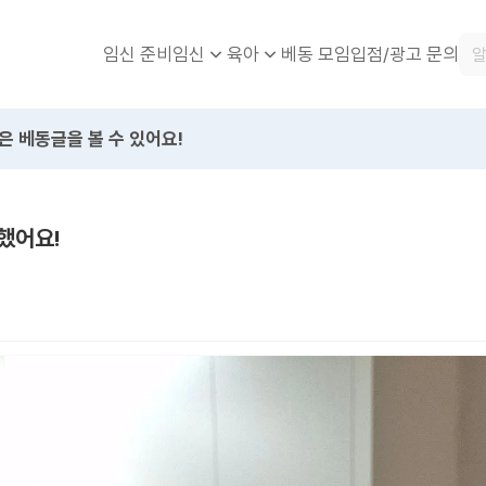
임신 준비
베동 모임
입점/광고 문의
임신
육아
은 베동글을 볼 수 있어요!
했어요!