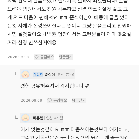
지막 진료때 말씀드렸고 진료기록 결과지 떼갔습니다! 말씀
드려야 병원에서도 전원 기록하고 신경 안쓰이실것 같고 그
게 저도 마음이 편해서요 ㅎㅎ 준식이님이 베동에 글을 썼다
는것 자체가 신경쓰이신다는 뜻이니 그냥 말씀드리고 전원하
시면 될것같아요~! 병원 입장에서는 그런분들이 아마 많으실
거라 신경 안쓰실거예용
2026.06.09
공감해요
답글달기
준식이
임신 7개월
작성자
경험 공유해주셔서 감사합니다 💕
2026.06.09
공감해요
답글달기
비욘쎔
임신 8개월
이게 맞는것같아요 ㅎㅎ 마음쓰이는것보다 얘기하고,
그리고 기록같은거 옮길수 있으면 옮기는게 좋을것같