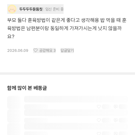
두두두두둗둠칫
임신 준비 중
부모 둘다 훈육방법이 같은게 좋다고 생각해용 밥 먹을 때 훈
육방법은 남편분이랑 동일하게 가져가시는게 낫지 않을까
요?
2026.06.09
공감해요
3
답글달기
함께 많이 본 베동글