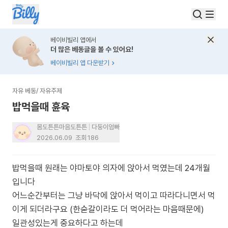
베이비빌리 앱에서
더 많은 베동글을 볼 수 있어요!
베이비빌리 앱 다운받기
자유 베동
/
자유주제
밥먹을때 휸육
몸도튼튼마음도튼튼
다둥이엄빠
2026.06.09
조회
186
밥먹을때 원래는 야마토야 의자에 앉아서 먹였는데 24개월
입니다
어느순간부터는 그냥 바닥에 앉아서 먹이고 따라다니면서 먹
이게 되더라구요 (한숟갈이라도 더 먹어라는 마음때문에)
일관성있는게 중요하다고 하는데