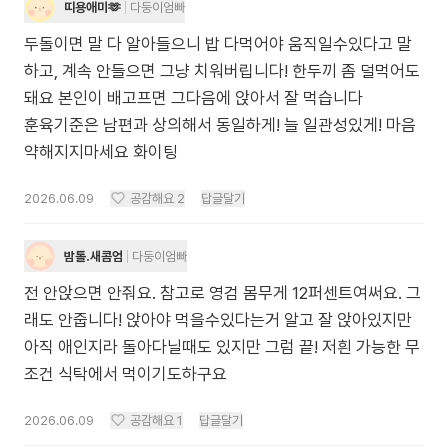
띠용애미🫶
다둥이엄빠
두돌이면 말 다 알아들으니 밥 다먹어야 움직일수있다고 말
하고, 계속 안들으면 그냥 치워버립니다! 한두끼 좀 덜먹어도
돼요 본인이 배고프면 그다음에 앉아서 잘 먹습니다
훈육기준은 남편과 상의해서 동일하게! 늘 일관성있게! 마음
약해지지마세요 화이팅
2026.06.09
공감해요
2
답글달기
밤톨.새콤엄
다둥이엄빠
전 안앉으면 안줘요. 참고로 영검 몸무게 12퍼센트여써요. 그
래도 안줍니다! 앉아야 먹을수있다는거 알고 잘 앉아있지만
아직 애인지라 돌아다닐때도 있지만 그럼 끝! 저흰 가능한 무
조건 식탁에서 먹이기도하구요
2026.06.09
공감해요
1
답글달기