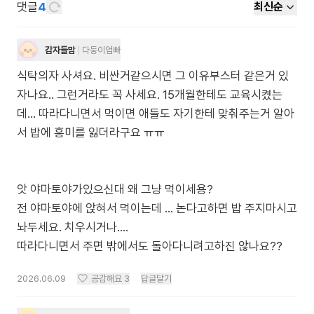
댓글
4
최신순
감자들맘
다둥이엄빠
식탁의자 사셔요. 비싼거같으시면 그 이유부스터 같은거 있
자나요.. 그런거라도 꼭 사세요. 15개월한테도 교육시켰는
데… 따라다니면서 먹이면 애들도 자기한테 맞춰주는거 알아
서 밥에 흥미를 잃더라구요 ㅠㅠ
앗 야마토야가있으신대 왜 그냥 먹이세용?
전 야마토야에 앉혀서 먹이는데 … 논다고하면 밥 주지마시고
놔두세요. 치우시거나….
따라다니면서 주면 밖에서도 돌아다니려고하진 않나요??
2026.06.09
공감해요
3
답글달기