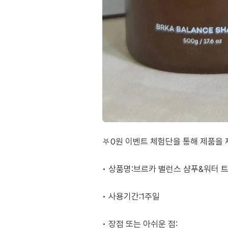
⛧0원 이벤트 체험단을 통해 제품을 
• 상품명:브르카 밸런스 샴푸&워터 
• 사용기간:1주일
• 장점 또는 아쉬운 점: