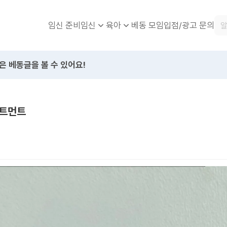
임신 준비
베동 모임
입점/광고 문의
임신
육아
은 베동글을 볼 수 있어요!
리트먼트