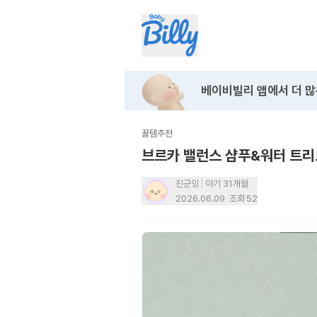
베이비빌리 앱에서
더 많
꿀템추천
브르카 밸런스 샴푸&워터 트
진군잉
아기 31개월
2026.06.09
조회
52