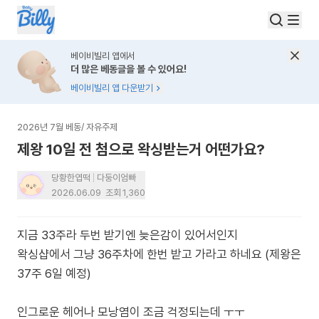
베이비빌리 앱에서
더 많은 베동글을 볼 수 있어요!
베이비빌리 앱 다운받기
2026년 7월 베동
/
자유주제
제왕 10일 전 첨으로 왁싱받는거 어떤가요?
당황한엽떡
다둥이엄빠
2026.06.09
조회
1,360
지금 33주라 두번 받기엔 늦은감이 있어서인지
왁싱샵에서 그냥 36주차에 한번 받고 가라고 하네요 (제왕은
37주 6일 예정)
인그로운 헤어나 모낭염이 조금 걱정되는데 ㅜㅜ