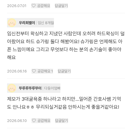
2026.07.01
공감해요
답글달기
우리희별이
임신 8개월
임신전부터 왁싱하고 지냈던 사람인데 오히려 하드왁싱이 덜
아팠어요 하드 슈가링 둘다 해봤어요! 슈가링은 언제해도 아
픈 느낌이예요 그리고 무엇보다 하는 분의 손기술이 좋아야
해요
2026.06.16
공감해요
1
답글달기
뚜루루뚜루뚜이
다둥이엄빠
제모가 3대굴욕중 하나라고 하지만...밀어준 간호사쌤 기억
도 안나요ㅎㅎ 무리되실거같음 안하시는게 좋을거같아요!
2026.06.10
공감해요
답글달기