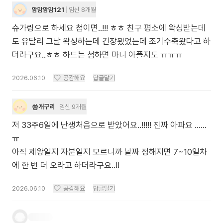
맘맘맘맘121
임신 8개월
슈가링으로 하세요 첨이면..!!! ㅎㅎ 친구 평소에 왁싱받는데
도 유달리 그날 왁싱하는데 긴장됐었는데 조기수축왔다고 하
더라구요..ㅎㅎ 하드는 첨하면 마니 아플지도 ㅠㅠㅠ
2026.06.10
공감해요
답글달기
씅개구리
임신 9개월
저 33주6일에 난생처음으로 받았어요..!!!!! 진짜 아파요 ......
ㅠ
아직 제왕일지 자분일지 모르니까 날짜 정해지면 7~10일차
에 한 번 더 오라고 하더라구요..!!
2026.06.10
공감해요
답글달기