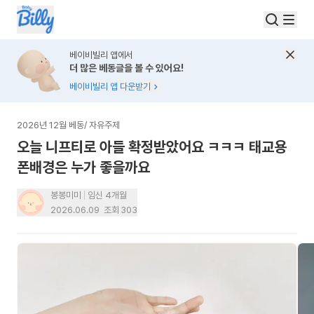
베이비빌리 앱에서
더 많은 베동글을 볼 수 있어요!
베이비빌리 앱 다운받기
2026년 12월 베동
/
자유주제
오늘 니프티로 아들 확정받았어요 ㅋㅋㅋ 태교용
폰배경은 누가 좋을까요
봉봉미미
임신 4개월
2026.06.09
조회
303