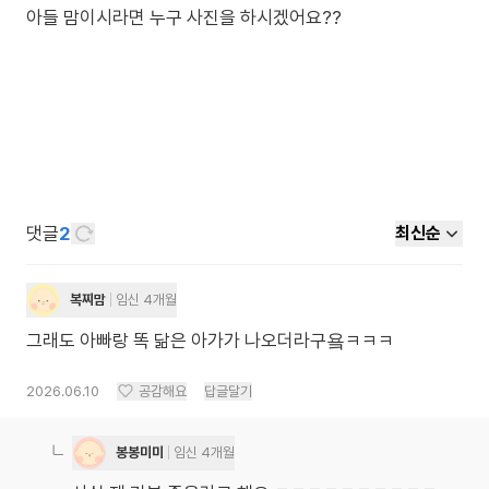
댓글
2
최신순
복찌맘
임신 4개월
그래도 아빠랑 똑 닮은 아가가 나오더라구욬ㅋㅋㅋ
2026.06.10
공감해요
답글달기
봉봉미미
임신 4개월