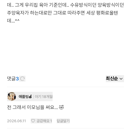
데.. 그게 우리집 육아 기준인데.. 수유방식이던 양육방식이던
주양육자가 하는대로만 그대로 따라주면 세상 평화로울텐
데...^^
댓글
3
최신순
애플띵🍎
아기 18개월
전 그래서 이모님을 써요... 🤣
2026.06.11
공감해요
1
답글달기