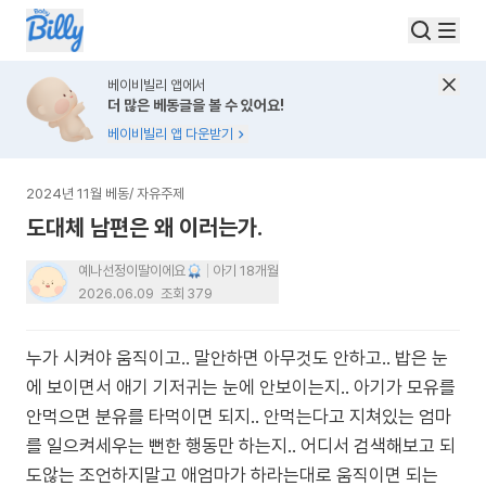
베이비빌리 앱에서
더 많은 베동글을 볼 수 있어요!
베이비빌리 앱 다운받기
2024년 11월 베동
/
자유주제
도대체 남편은 왜 이러는가.
예나선정이딸이에요
아기 18개월
2026.06.09
조회
379
누가 시켜야 움직이고.. 말안하면 아무것도 안하고.. 밥은 눈
에 보이면서 애기 기저귀는 눈에 안보이는지.. 아기가 모유를
안먹으면 분유를 타먹이면 되지.. 안먹는다고 지쳐있는 엄마
를 일으켜세우는 뻔한 행동만 하는지.. 어디서 검색해보고 되
도않는 조언하지말고 애엄마가 하라는대로 움직이면 되는