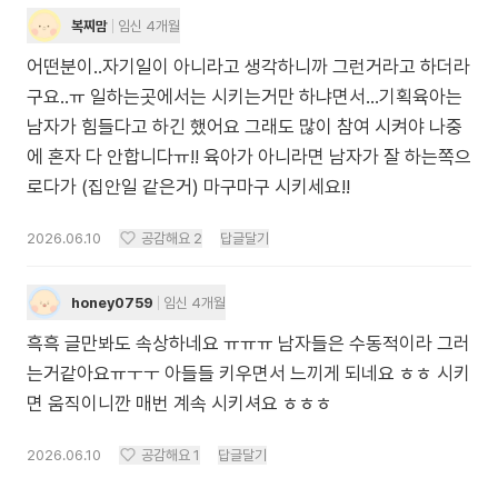
복찌맘
임신 4개월
어떤분이..자기일이 아니라고 생각하니까 그런거라고 하더라
구요..ㅠ 일하는곳에서는 시키는거만 하냐면서...기획육아는
남자가 힘들다고 하긴 했어요 그래도 많이 참여 시켜야 나중
에 혼자 다 안합니다ㅠ!! 육아가 아니라면 남자가 잘 하는쪽으
로다가 (집안일 같은거) 마구마구 시키세요!!
2026.06.10
공감해요
2
답글달기
honey0759
임신 4개월
흑흑 글만봐도 속상하네요 ㅠㅠㅠ 남자들은 수동적이라 그러
는거같아요ㅠㅜㅜ 아들들 키우면서 느끼게 되네요 ㅎㅎ 시키
면 움직이니깐 매번 계속 시키셔요 ㅎㅎㅎ
2026.06.10
공감해요
1
답글달기