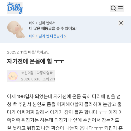
베이비빌리 앱에서
더 많은 베동글을 볼 수 있어요!
베이비빌리 앱 다운받기
2025년 11월 베동
/
육아고민
자기전에 온몸에 힘 ㅜㅜ
토섭이맘
다둥이엄빠
2026.06.10
조회
211
이제 196일차 되었는데 자기전에 온몸 특히 다리에 힘을 엄
청 빡 주면서 본인도 몸을 어찌해야할지 몰라하며 눈감고 울
다가 어찌저찌 달래서 아기가 잠이 들곤 합니다 ㅜㅜ 아직 이
쪽저쪽 뒤집기는 하는데 되집기나 앞에 손뻗어서 잡는거도
잘 못하고 뒤집고 나면 짜증이 나는지 웁니다 ㅜㅜ 되집기 훈