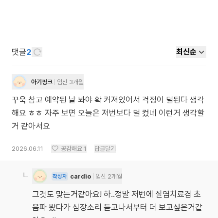
댓글
2
최신순
아기핑크
임신 3개월
꾸욱 참고 예약된 날 봐야 확 커져있어서 걱정이 덜된다 생각
해요 ㅎㅎ 자주 보면 오늘은 저번보다 덜 컸네 이런거 생각할
거 같아서요
2026.06.11
공감해요
1
답글달기
cardio
임신 2개월
작성자
그것도 맞는거같아요! 하..정말 저번에 질염치료겸 초
음파 봤다가 심장소리 듣고나서부터 더 보고싶은거같