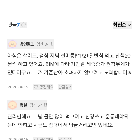
댓글
7
최신순
용인밀크
임신 3개월
아침은 샐러드, 점심 저녁 현미콩밥1/2+일반식 먹고 산책20
분씩 하고 있어요. BIM에 따라 기간별 체중증가 권장무게가
있더라구요. 그거 기준삼아 초과하지 않으려고 노력합니다ㅎ
2026.06.15
공감해요
답글달기
뽕실
임신 5개월
관리안해요. 그냥 물만 많이 먹으려고 신경쓰고 운동해야되
는데 안하고 지금도 침대에서 딩굴거리고만 있네요.
2026.06.15
공감해요
답글달기