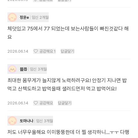
정윤e
임신 2개월
체덧있고 75에서 77 되었는데 보는사람들이 빠진것같다 해
요
2026.06.14
공감해요
1
답글달기
뚭뜹
임신 3개월
최대한 몸무게가 늘지않게 노력하려구요! 안정기 지나면 밥
먹고 산책도하고 밥먹을때 샐러드먼저 먹고 밥먹어요!
2026.06.14
공감해요
답글달기
토마나나
임신 3개월
저도 너무우울해요 이미뚱뚱한데 더 찔 생각하니…ㅜㅜ 다행