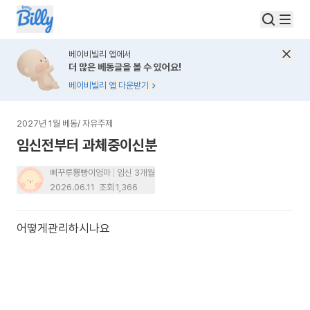
베이비빌리 앱에서
더 많은 베동글을 볼 수 있어요!
베이비빌리 앱 다운받기
2027년 1월 베동
/
자유주제
임신전부터 과체중이신분
삐꾸루뿅빵이엄마
임신 3개월
2026.06.11
조회
1,366
어떻게관리하시나요