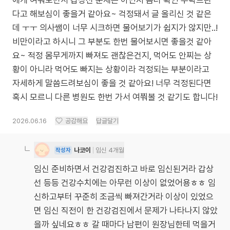
에게 여쭤보면서 갑상선 문제는 아닌지 좀더 확인 부탁드린
다고 해보심이 좋을거 같아요~ 걱정돼서 글 올리신 것 같은
데 ㅜㅜ 의사쌤이 너무 시크하면 물어보기가 쉽지가 않지만..!
비만이라고 하시니 그 부분도 한번 물어보시면 좋을것 같아
요~ 적정 몸무게까지 빠져도 괜찮은건지, 먹어도 안찌는 상
황이 아니라 먹어도 빠지는 상황이라 걱정되는 부분이라고
자세하게 말씀드려보심이 좋을 것 같아요! 너무 걱정된다면
혹시 모르니 다른 병원도 한번 가서 여쭤볼 것 같기도 합니다!
2026.06.16
공감해요
답글달기
나코이
임신 4개월
작성자
임신 준비하면서 건강검진하고 바로 임신된거라 갑상
선 등등 건강수치에는 아무런 이상이 없었어용ㅎㅎ 임
신하고부터 꾸준히 조금씩 빠져간거라 이상이 있었으
면 임신 직전이 한 건강검진에서 문제가 나타나지 않았
을까 싶네요ㅎㅎ 갈 때마다 남편이 원장님한테 먹을거