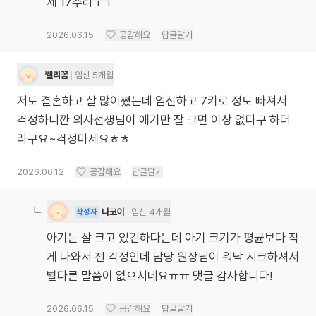
제 17주라ㅜㅜ
2026.06.15
공감해요
답글달기
쩰리꼼
임신 5개월
저도 결혼하고 살 많이쪘는데 임신하고 7키로 정도 빠져서
걱정하니깐 의사선생님이 애기만 잘 크면 이상 없다구 하더
라구요~걱정마세요ㅎㅎ
2026.06.12
공감해요
답글달기
나코이
임신 4개월
작성자
아기는 잘 크고 있긴하다는데 아기 크기가 평균보다 작
게 나와서 전 걱정인데 담당 원장님이 워낙 시크하셔서
별다른 말씀이 없으시네요ㅠㅠ 댓글 감사합니다!
2026.06.15
공감해요
답글달기