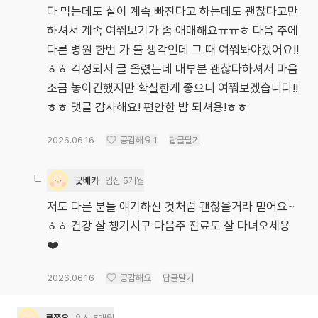
다 먹는데도 살이 계속 빠진다고 하는데도 괜찮다고만
하셔서 계속 여쭤보기가 좀 애매해요ㅠㅠㅎ 다음 주에
다른 병원 한번 가 볼 생각인데 그 때 여쭤봐야겠어요!!
ㅎㅎ 걱정되서 글 올렸는데 대부분 괜찮다하셔서 마음
조금 놓이긴했지만 확실한게 좋으니 여쭤보겠습니다!!
ㅎㅎ 댓글 감사해요! 편안한 밤 되셔용!ㅎㅎ
2026.06.16
공감해요
1
답글달기
굿베카
임신 5개월
저도 다른 분들 얘기하신 것처럼 괜찮을거라 믿어요~
ㅎㅎ 건강 잘 챙기시구 다음주 진료도 잘 다녀오세용
❤️
2026.06.16
공감해요
답글달기