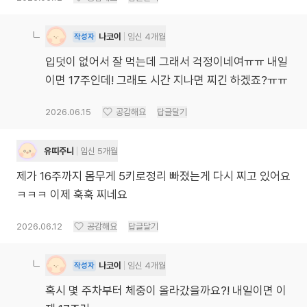
나코이
임신 4개월
작성자
입덧이 없어서 잘 먹는데 그래서 걱정이네여ㅠㅠ 내일
이면 17주인데! 그래도 시간 지나면 찌긴 하겠죠?ㅠㅠ
2026.06.15
공감해요
답글달기
유띠주니
임신 5개월
제가 16주까지 몸무게 5키로정리 빠졌는게 다시 찌고 있어요
ㅋㅋㅋ 이제 훅훅 찌네요
2026.06.12
공감해요
답글달기
나코이
임신 4개월
작성자
혹시 몇 주차부터 체중이 올라갔을까요?! 내일이면 이