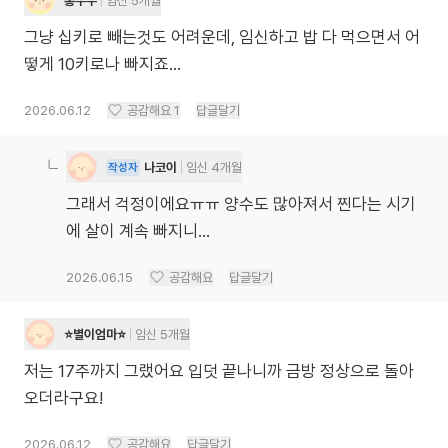
롱쭈우
임신 5개월
그냥 십키로 빼는것도 어려운데, 임신하고 밥 다 먹으면서 어
떻게 10키로나 빠지죠...
2026.06.12
공감해요
1
답글달기
나코이
임신 4개월
작성자
그래서 걱정이에요ㅠㅠ 양수도 많아져서 찐다는 시기
에 살이 계속 빠지니...
2026.06.15
공감해요
답글달기
⭐️별이엄마⭐️
임신 5개월
저는 17주까지 그랬어요 입덧 끝나니까 금방 정상으로 돌아
오더라구요!
2026.06.12
공감해요
답글달기