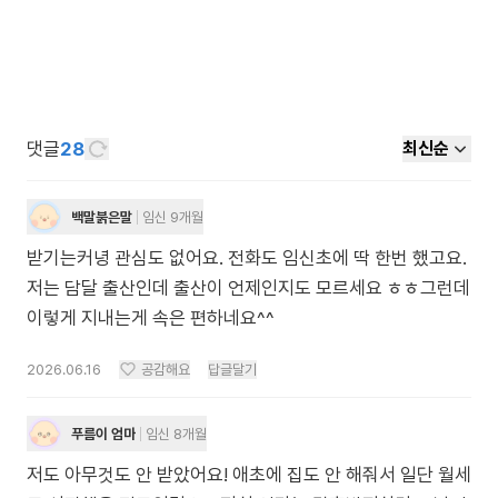
댓글
28
최신순
백말붉은말
임신 9개월
받기는커녕 관심도 없어요. 전화도 임신초에 딱 한번 했고요.
저는 담달 출산인데 출산이 언제인지도 모르세요 ㅎㅎ그런데
이렇게 지내는게 속은 편하네요^^
2026.06.16
공감해요
답글달기
푸름이 엄마
임신 8개월
저도 아무것도 안 받았어요! 애초에 집도 안 해줘서 일단 월세