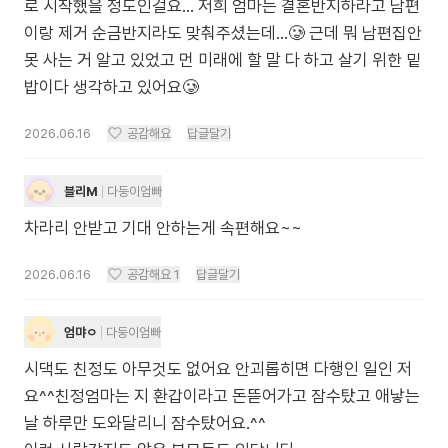
로 시작했을 정도인걸요... 저희 엄마는 결혼반지하라고 남편
이랑 제거 순금반지라도 맞춰주셨는데...🥲 근데 뭐 남편집안
못 사는 거 알고 있었고 먼 미래에 할 말 다 하고 살기 위한 밑
밥이다 생각하고 있어요🥲
2026.06.16
공감해요
답글달기
블리M
다둥이엄빠
차라리 안받고 기대 안하는게 속편해요~~
2026.06.16
공감해요
1
답글달기
엄먀ㅇ
다둥이엄빠
시댁도 친정도 아무것도 없어요 안괴롭히면 다행인 일인 저
요^^친정엄마는 지 환갑이라고 돈뜯어가고 잠수탔고 애낳는
날 하루만 도와달리니 잠수탔어요.^^