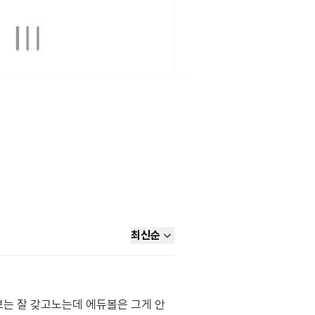
최신순
브는 잘 갖고노는데 에듀볼은 그게 안