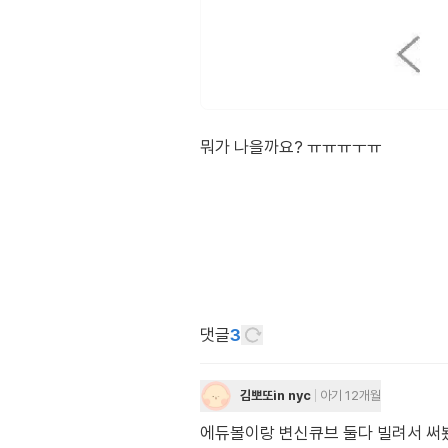
뭐가 나을까요? ㅠㅠㅠㅜㅠ
댓글
3
김뽀또in nyc
아기 12개월
에듀볼이랑 변신큐브 둘다 빌려서 써봤