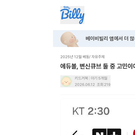
베이비빌리 앱에서
더 많
2025년 12월 베동
/
자유주제
에듀볼, 변신큐브 둘 중 고민
키드거북
아기 5개월
2026.06.12
조회
219