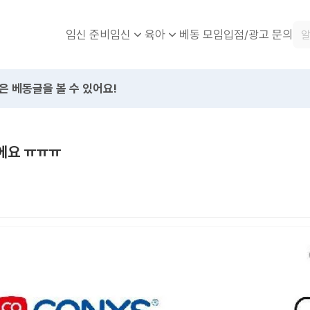
임신 준비
베동 모임
입점/광고 문의
임신
육아
은 베동글을 볼 수 있어요!
이에요 ㅠㅠㅠ