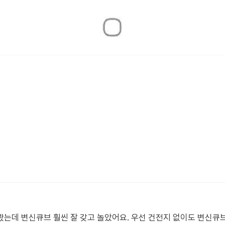
는데 변신큐브 훨씬 잘 갖고 놀았어요. 우선 건전지 없이도 변신큐