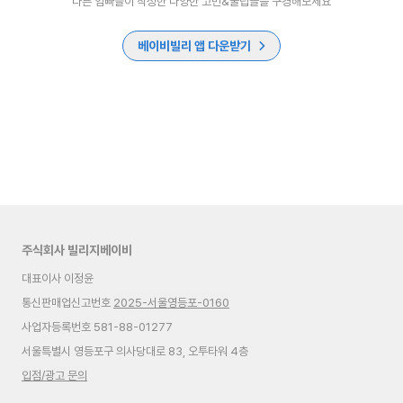
다른 엄빠들이 작성한 다양한 고민&꿀팁글을 구경해보세요
베이비빌리 앱 다운받기
주식회사 빌리지베이비
대표이사 이정윤
통신판매업신고번호
2025-서울영등포-0160
사업자등록번호 581-88-01277
서울특별시 영등포구 의사당대로 83, 오투타워 4층
입점/광고 문의