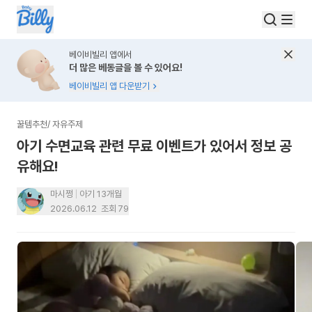
베이비빌리 앱에서
더 많은 베동글을 볼 수 있어요!
베이비빌리 앱 다운받기
꿀템추천
/
자유주제
아기 수면교육 관련 무료 이벤트가 있어서 정보 공
유해요!
마시쩡
아기 13개월
2026.06.12
조회
79