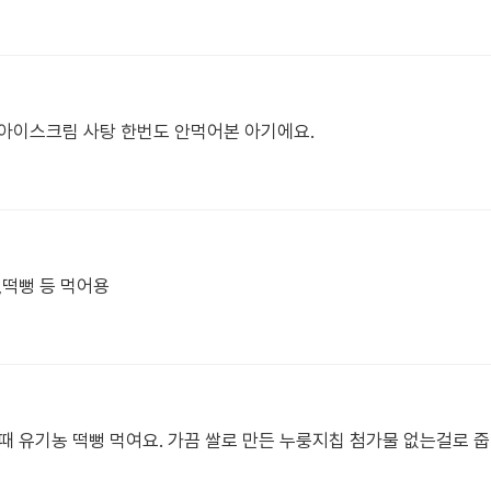
 아이스크림 사탕 한번도 안먹어본 아기에요.
,떡뻥 등 먹어용
때 유기농 떡뻥 먹여요. 가끔 쌀로 만든 누룽지칩 첨가물 없는걸로 