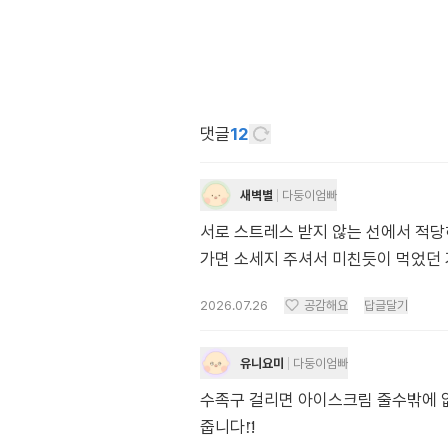
댓글
12
새벽별
다둥이엄빠
서로 스트레스 받지 않는 선에서 적당
가면 소세지 주셔서 미친듯이 먹었던
2026.07.26
공감해요
답글달기
유니요미
다둥이엄빠
수족구 걸리면 아이스크림 줄수밖에 없
줍니다!̈!