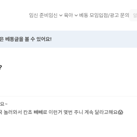
임신 준비
베동 모임
입점/광고 문의
임신
육아
은 베동글을 볼 수 있어요!
?
해요~
 놀러와서 칸쵸 빼빼로 이런거 몇번 주니 계속 달라고해요😱