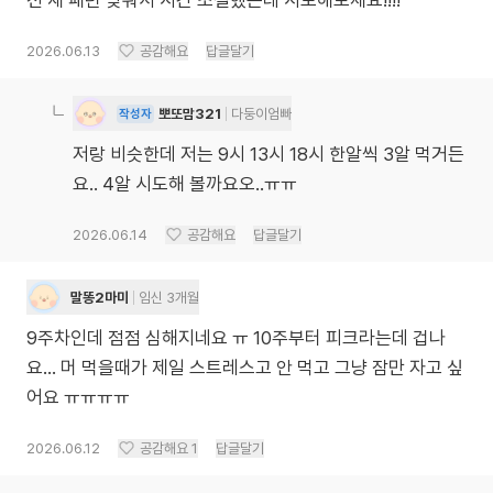
전 재 패턴 맞춰서 시간 조절했는데 시도해보세요!!!!
2026.06.13
공감해요
답글달기
뽀또맘321
다둥이엄빠
작성자
저랑 비슷한데 저는 9시 13시 18시 한알씩 3알 먹거든
요.. 4알 시도해 볼까요오..ㅠㅠ
2026.06.14
공감해요
답글달기
말똥2마미
임신 3개월
9주차인데 점점 심해지네요 ㅠ 10주부터 피크라는데 겁나
요... 머 먹을때가 제일 스트레스고 안 먹고 그냥 잠만 자고 싶
어요 ㅠㅠㅠㅠ
2026.06.12
공감해요
1
답글달기