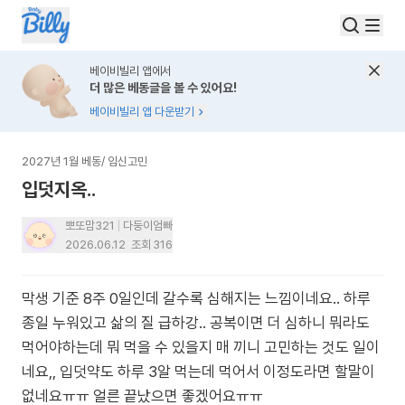
베이비빌리 앱에서
더 많은 베동글을 볼 수 있어요!
베이비빌리 앱 다운받기
2027년 1월 베동
/
임신고민
입덧지옥..
뽀또맘321
다둥이엄빠
2026.06.12
조회
316
막생 기준 8주 0일인데 갈수록 심해지는 느낌이네요.. 하루
종일 누워있고 삶의 질 급하강.. 공복이면 더 심하니 뭐라도
먹어야하는데 뭐 먹을 수 있을지 매 끼니 고민하는 것도 일이
네요,, 입덧약도 하루 3알 먹는데 먹어서 이정도라면 할말이
없네요ㅠㅠ 얼른 끝났으면 좋겠어요ㅠㅠ