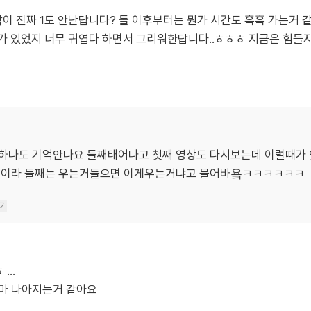
 진짜 1도 안난답니다? 돌 이후부터는 뭔가 시간도 훅훅 가는거 같고
 있었지 너무 귀엽다 하면서 그리워한답니다..ㅎㅎㅎ 지금은 힘들지만
하나도 기억안나요 둘째태어나고 첫째 영상도 다시보는데 이럴때가
살이라 둘째는 우는거들으면 이게우는거냐고 물어바욬ㅋㅋㅋㅋㅋㅋ
기
...
나마 나아지는거 같아요