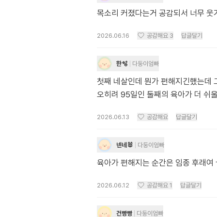
목소리 커졌다는거 공감되서 너무 웃
2026.06.16
공감해요
3
답글달기
한🫧
다둥이엄빠
첫째 네살인데 뭔가 편해지긴했는데 
오히려 95일인 둘째의 육아가 더 쉬
2026.06.13
공감해요
답글달기
넨네🐰
다둥이엄빠
육아가 편해지는 순간은 임종 후래여 
2026.06.12
공감해요
1
답글달기
건빵빵
다둥이엄빠