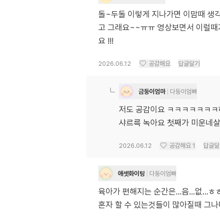
돌~두돌 이렇게 지나가면 이맘때 생각이
고 그래요~~ㅠㅠ 영상보면서 이럴때가
요 !!!
2026.06.12
공감해요
답글달기
금둥이엄마
다둥이엄빠
저도 공감이요 ㅋㅋㅋㅋㅋㅋㅋ
샤르륵 녹아요 첫째가 미운네
2026.06.12
공감해요
1
답글달
애셋화이팅
다둥이엄빠
육아가 편해지는 순간은...음...없...ㅎㅎ 
혼자 할 수 있는것들이 많아질때 그