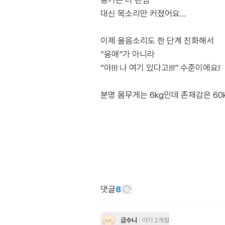
응가는 더 랜덤
대신 목소리만 커졌어요…
이제 울음소리도 한 단계 진화해서
“응애”가 아니라
“야!!! 나 여기 있다고!!!” 수준이에요!
분명 몸무게는 6kg인데 존재감은 6
댓글
8
금수니
아기 2개월