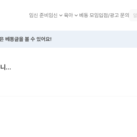
임신 준비
베동 모임
입점/광고 문의
임신
육아
은 베동글을 볼 수 있어요!
더니…