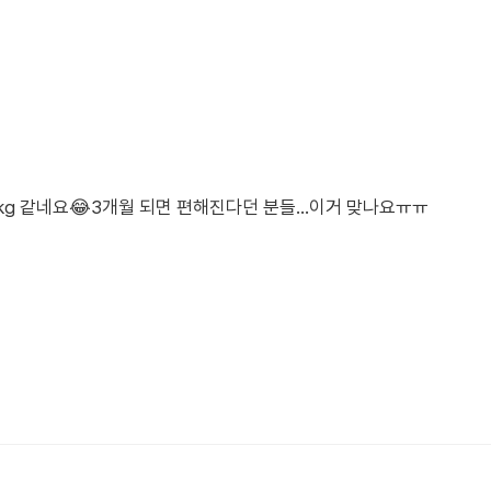
0kg 같네요😂3개월 되면 편해진다던 분들…이거 맞나요ㅠㅠ