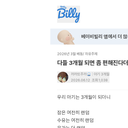
베이비빌리 앱에서
더 많
2026년 3월 베동
/
자유주제
다들 3개월 되면 좀 편해진다
까까또주까
아기 3개월
2026.06.12
조회
1,038
우리 아기는 3개월이 되더니
잠은 여전히 랜덤
수유는 여전히 랜덤