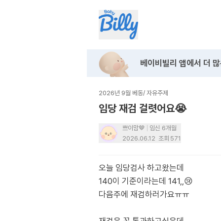
베이비빌리 앱에서
더 많
2026년 9월 베동
/
자유주제
임당 재검 걸렷어요😭
쁘이맘🤎
임신 6개월
2026.06.12
조회
571
오늘 임당검사 하고왔는데
140이 기준이라는데 141,,😢
다음주에 재검하러가요ㅠㅠ