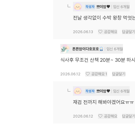
쁘이맘🤎
임신 6개월
작성자
전날 생각없이 수박 왕창 먹엇는
2026.06.13
공감해요
답글달
튼튼맘이다호호호
임신 6개월
식사후 무조건 산책 20분~ 30분 하
2026.06.12
공감해요
1
답글달기
쁘이맘🤎
임신 6개월
작성자
재검 전까지 해봐야겠어요ㅠㅠ
2026.06.12
공감해요
답글달