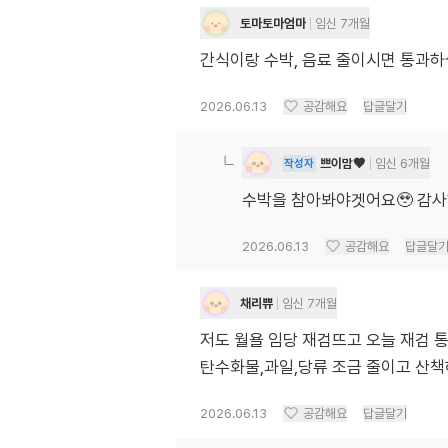
토마토마엄마
임신 7개월
간식이랑 수박, 음료 줄이시면 통과하
2026.06.13
공감해요
답글달기
쁘이맘🤎
임신 6개월
작성자
수박을 참아봐야겟어요🥹 감사
2026.06.13
공감해요
답글달
채리쀼
임신 7개월
저도 월욜 임당 재검뜨고 오늘 재검 
탄수화물,과일,당류 조금 줄이고 산책
2026.06.13
공감해요
답글달기