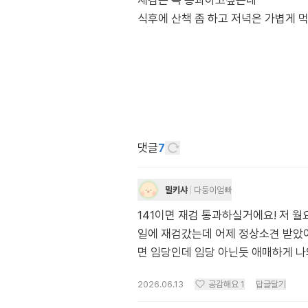
재검은 꼭 통과하고싶은데
식후에 산책 좀 하고 저녁은 가볍게 
댓글
7
밀키샤
다둥이엄빠
141이면 재검 통과하실거에요! 저 월
일에 재검갔는데 어제 정상소견 받았어요
면 임당인데 임당 아닌듯 애매하게 나
2026.06.13
공감해요
1
답글달기