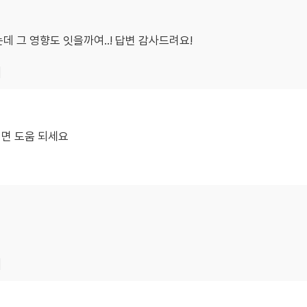
데 그 영향도 잇을까여..! 답변 감사드려요!
기
시면 도움 되세요
기