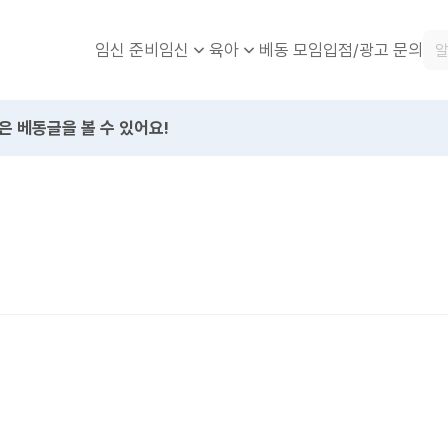
임신 준비
베동 모임
입점/광고 문의
임신
육아
은 베동글을 볼 수 있어요!