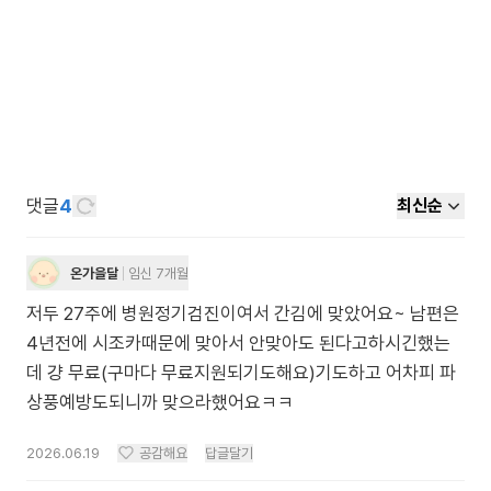
댓글
4
최신순
온가을달
임신 7개월
저두 27주에 병원정기검진이여서 간김에 맞았어요~ 남편은
4년전에 시조카때문에 맞아서 안맞아도 된다고하시긴했는
데 걍 무료(구마다 무료지원되기도해요)기도하고 어차피 파
상풍예방도되니까 맞으라했어요ㅋㅋ
2026.06.19
공감해요
답글달기