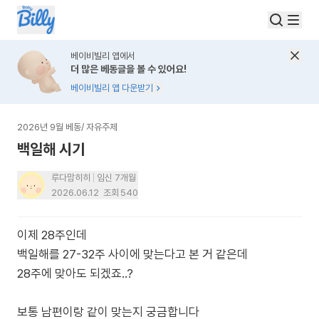
베이비빌리 앱에서
더 많은 베동글을 볼 수 있어요!
베이비빌리 앱 다운받기
2026년 9월 베동
/
자유주제
백일해 시기
루다맘히히
임신 7개월
2026.06.12
조회
540
이제 28주인데
백일해를 27-32주 사이에 맞는다고 본 거 같은데
28주에 맞아도 되겠죠..?
보통 남편이랑 같이 맞는지 궁금합니다