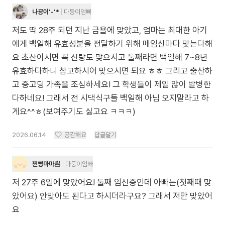
나굥이'-'*
다둥이엄빠
저도 딱 28주 되던 지난 금욜에 맞았고, 엄마는 최대한 아기
에게 백일해 유효성분을 전달하기 위해 매임신마다 맞는다해
요 초산이시면 꼭 신랑도 맞으시고 둘째라면 백일해 7~8년
유효하다하니 참고하시어 맞으시면 되요 ㅎㅎ 그리고 출산하
고 중고딩 가족을 조심하세요! 그 학생들이 제일 많이 발병한
다하네요! 그래서 전 시댁식구들 백일해 아님 오지말라고 하
게요^^ㅎ(보여주기도 싫고요 ㅋㅋㅋ)
2026.06.14
공감해요
답글달기
찐빵마마🥟
다둥이엄빠
저 27주 6일에 맞았어요! 둘째 임신중인데 아빠는(첫째때 맞
았어요) 안맞아도 된다고 하시더라구요? 그래서 저만 맞았어
요