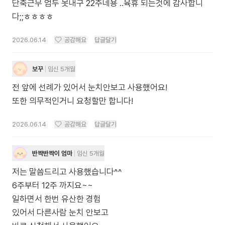
단축근무 엄두 못내구 22주네용 ..육휴 되는것에 감사합니
다;;ㅎㅎㅎㅎ
2026.06.14
공감해요
답글달기
보꾸
임신 5개월
전 앞에 선례가 있어서 눈치안보고 사용했어요!
또한 의무적인거니 요청할만 합니다!
2026.06.14
공감해요
답글달기
반짝반짝이 엄마
임신 5개월
저는 말씀드리고 사용했습니다^^
6주부터 12주 까지요~~
일하면서 한번 유산한 경험
있어서 다른사람 눈치 안보고