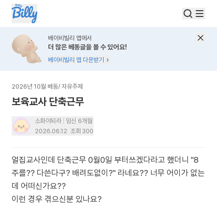
베이비빌리 앱에서
더 많은 베동글을 볼 수 있어요!
베이비빌리 앱 다운받기
2026년 10월 베동
/
자유주제
보육교사 단축근무
소화야되라
임신 6개월
2026.06.12
조회
300
얼집교사인데 단축근무 0월0일 부터쓰겠다라고 했더니 "8
주를?? 다쓴다구? 배려도없이?" 라네요?? 너무 어이가 없는
데 어떠신가요??
이런 경우 겪으신분 있나요?