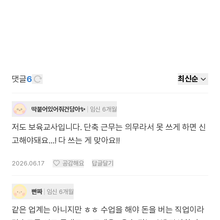
댓글
6
최신순
딱붙어있어줘건담아✨
임신 6개월
저도 보육교사입니다. 단축 근무는 의무라서 못 쓰게 하면 신
고해야돼요...! 다 쓰는 게 맞아요!!
2026.06.17
공감해요
답글달기
빤짜
임신 6개월
같은 업계는 아니지만 ㅎㅎ 수업을 해야 돈을 버는 직업이라